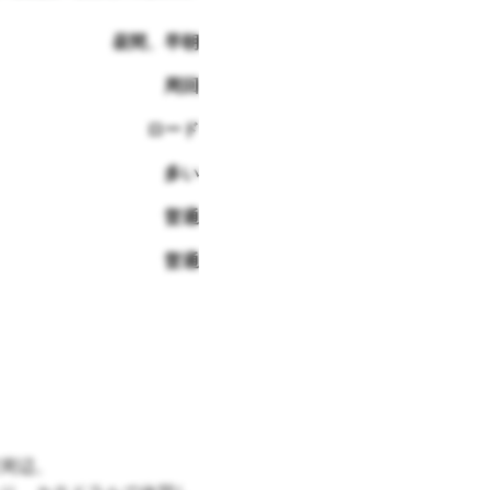
昼間、早朝
周回
ロード
多い
普通
普通
周辺。