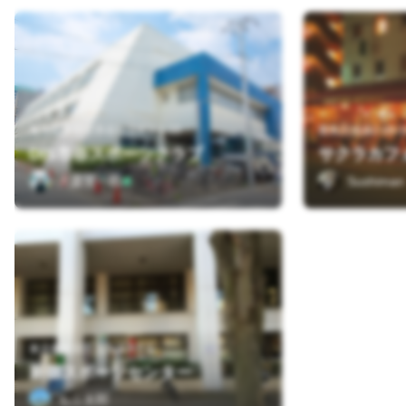
東京都新宿区市谷加賀町2-1-16
豊島区池袋2-39-1
DIS市谷スポーツクラブ
サクラカフ
大森英一郎
Sushiman
東京都新宿区大久保3-5-1
新宿スポーツセンター
もふ太郎