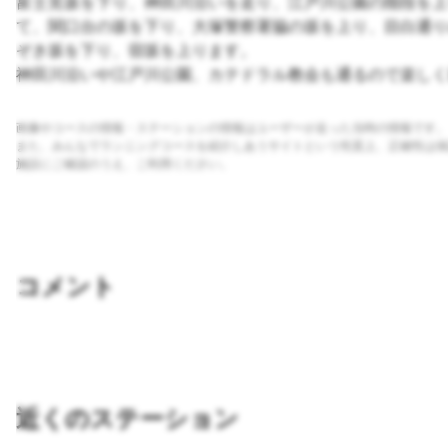
富士見坂を下り、神田川沿いを走り、江戸川公園の階段を上
て、関口台の坂を下り、大塚警察署脇の坂を上り、目白通り
ぞき坂を下り、宿坂を上ります。
神田川沿いや江戸川公園、カテドラル教会も通るので楽しく
画像やコースの情報・ステーションの情報はユーザーが走った当時の情報です。
また、みんなでランニングコースを紹介しあうサイトという性質上、正確性は保
施設にご確認のうえ、ご利用ください。
コメント
近くのステーション