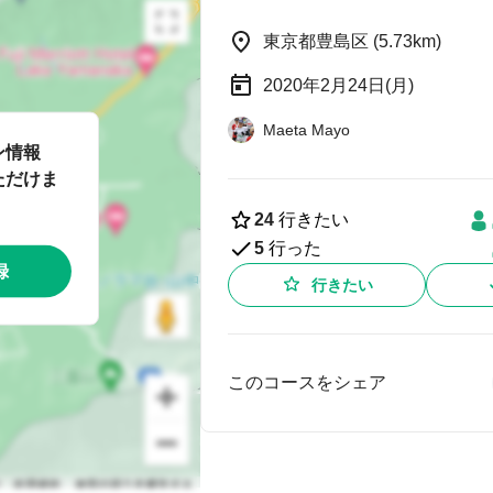
東京都豊島区 (5.73km)
2020年2月24日(月)
Maeta Mayo
ン情報
ただけま
24
行きたい
5
行った
録
行きたい
このコースをシェア