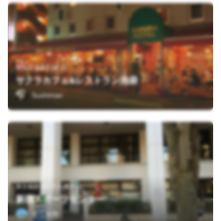
豊島区池袋2-39-10
サクラカフェ&レストラン池袋
Sushiman
東京都新宿区大久保3-5-1
新宿スポーツセンター
もふ太郎