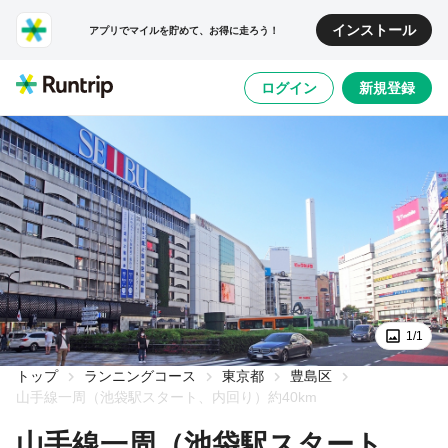
インストール
アプリでマイルを貯めて、お得に走ろう！
ログイン
新規登録
1/1
トップ
ランニングコース
東京都
豊島区
山手線一周（池袋駅スタート、内回り）約40km
山手線一周（池袋駅スタート、