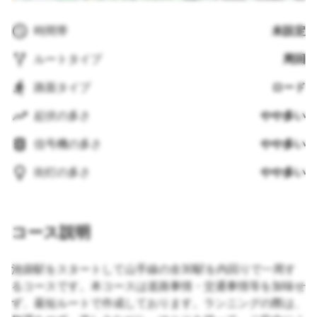
時間帯
未設定
ルートタイプ
周回
路面タイプ
ロード
起伏の多さ
やや多い
信号機の多さ
やや多い
街灯の多さ
やや多い
コース説明
池袋駅をスタートして山手線の全30駅を内回りで一周す
るコースです。本コースは道路事情・交通事情等を加味せ
ず、最短ルートで作成しております。ランニングの際は、