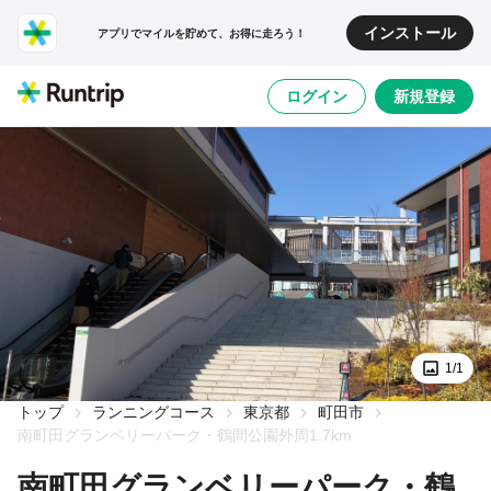
インストール
アプリでマイルを貯めて、お得に走ろう！
ログイン
新規登録
1/1
トップ
ランニングコース
東京都
町田市
南町田グランベリーパーク・鶴間公園外周1.7km
南町田グランベリーパーク・鶴