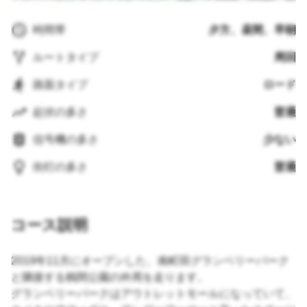
時間帯
夕方、昼間、早朝
ルートタイプ
周回
路面タイプ
ロード
起伏の多さ
普通
信号機の多さ
少ない
街灯の多さ
普通
コース説明
2019年11月にオープンした、南町田グランベリーパーク
と隣接する鶴間公園の外周を走ります。
グランベリーパークはアウトレットモールになっていて、