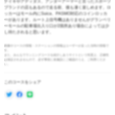
ナイキやアディダス、アンダーアーマーと言ったスポーツ
ブランドの店もあるので走る前、後も凄く楽しめます。ロ
ッカーはモール内にSuica、PASMO対応のコインロッカ
ーがあります。ルート上信号機はありませんがグランベリ
ーモールの駐車場出入り口が2箇所あり場合によっては少
し待たされると思います。
画像やコースの情報・ステーションの情報はユーザーが走った当時の情報で
す。
また、みんなでランニングコースを紹介しあうサイトという性質上、正確性
は保証されませんので、必ず事前に各施設にご確認のうえ、ご利用くださ
い。
このコースをシェア