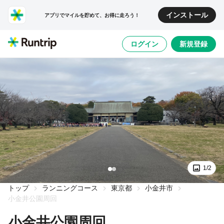
インストール
アプリでマイルを貯めて、お得に走ろう！
ログイン
新規登録
1/2
トップ
ランニングコース
東京都
小金井市
小金井公園周回
小金井公園周回