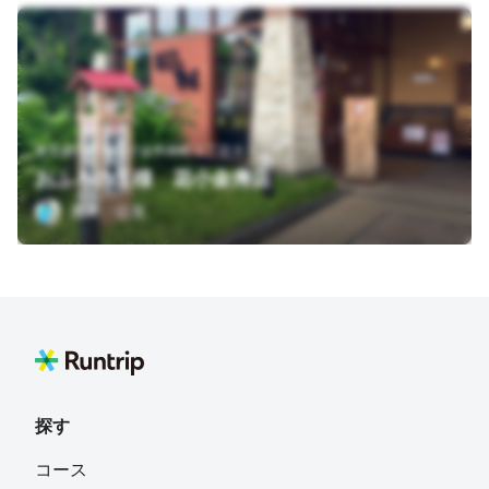
東京都小平市花小金井南町３丁目９－１０
おふろの王様 花小金井店
黒木 公美
探す
コース