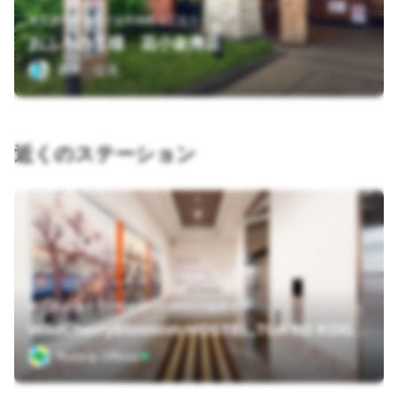
東京都小平市花小金井南町３丁目９－１０
おふろの王様 花小金井店
黒木 公美
近くのステーション
東京都 小金井市中町4-15-14 GH01小金井 2階
WildCherryBlossom-HOSTEL,TOKYO KOGANEI-
Runtrip Official