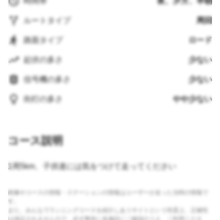
時間帯
夜、夕方、早朝
ルートタイプ
周回
路面タイプ
ロード
起伏の多さ
少ない
信号機の多さ
少ない
街灯の多さ
やや少ない
コース説明
1周5km、子供達には気をつけて走ってください
画像やコースの情報・ステーションの情報はユーザーが走った当時の情報で
す。
また、みんなでランニングコースを紹介しあうサイトという性質上、正確性
は保証されませんので、必ず事前に各施設にご確認のうえ、ご利用くださ