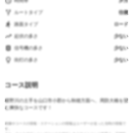
時間帯
夕方
ルートタイプ
往復
路面タイプ
ロード
起伏の多さ
少ない
信号機の多さ
少ない
街灯の多さ
少ない
コース説明
椹野川の土手を山口市小郡から秋穂方面へ、周防大橋を望
む爽快なコースです！
画像やコースの情報・ステーションの情報はユーザーが走った当時の情報で
す。