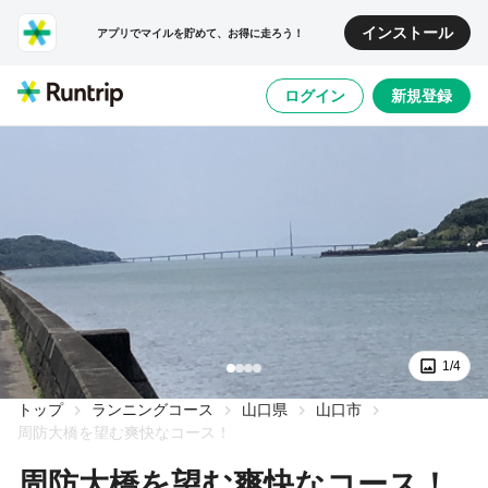
インストール
アプリでマイルを貯めて、お得に走ろう！
ログイン
新規登録
1/4
トップ
ランニングコース
山口県
山口市
周防大橋を望む爽快なコース！
周防大橋を望む爽快なコース！