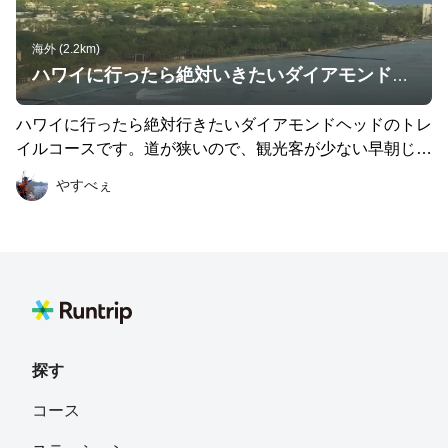
海外 (2.2km)
ハワイに行ったら絶対いきたいダイアモンドヘッドトレイル
ハワイに行ったら絶対行きたいダイアモンドヘッドのトレ
イルコースです。道が狭いので、観光客が少ない早朝じゃ
ないとただの山登りになってしまいます。 頂上ではワイ
やすべぇ
キキビーチを見下ろし360度絶景が広がります。 拠点のバ
スターミナルからの往復距離は2kmと短いので20分から3
0分あれば十分往復できます。 ブログでコースレポートし
ているので興味のある方はアクセスしてください。 http://t
akeiteasy-running.blog.jp/archives/2016-08-11.html
探す
コース