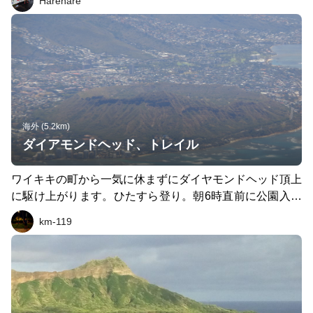
Harehare
海外 (5.2km)
ダイアモンドヘッド、トレイル
ワイキキの町から一気に休まずにダイヤモンドヘッド頂上
に駆け上がります。ひたすら登り。朝6時直前に公園入口
ゲートに1ドルを払ってまだ混雑する前に一気に駆け抜け
km-119
ます。混雑する前朝一番にしか出来ない楽しみです。帰り
は景色を楽しみながら…