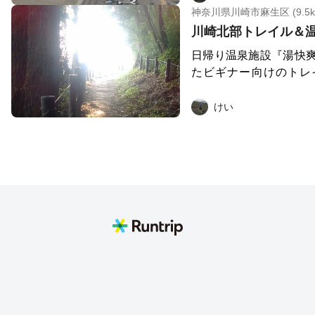
コースです。
神奈川県川崎市麻生区 (9.5k
川崎北部トレイル＆
日帰り温泉施設『湯快
たビギナー向けのトレ
す。小田急多摩線「栗平
からのアクセスも良好です。 →『湯快爽
けい
ら』は2023/4/7に
近いランステはこちらです。 WA
runtrip.jp/station/detail?caid=
報】 ・ぱんやのともぱん 国産小麦と天然酵母が
こだわりのパン屋です。 https://panyanotomopa
com/ ・セレサモス麻生店 野菜や特産品が販売さ
れ、道の駅のような雰
配便で送ることもできます。 http://www.ja
or.jp/ceresamos/