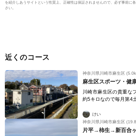
を紹介しあうサイトという性質上、正確性は保証されませんので、必ず事前に各
さい。
近くのコース
神奈川県川崎市麻生区 (5.0k
麻生区スポーツ・健
川崎市麻生区の貴重なフ
約5キロなので毎月第4土曜のVi
hallengeのコースにも。 https
ンの後は湯快爽快くり
けい
オリーブの丘などあります。 ※コースが
神奈川県川崎市麻生区 (19.8
中です。（2021/12） 【拠点の周辺情報】 ・ぱん
やのともぱん 営業時間 8: