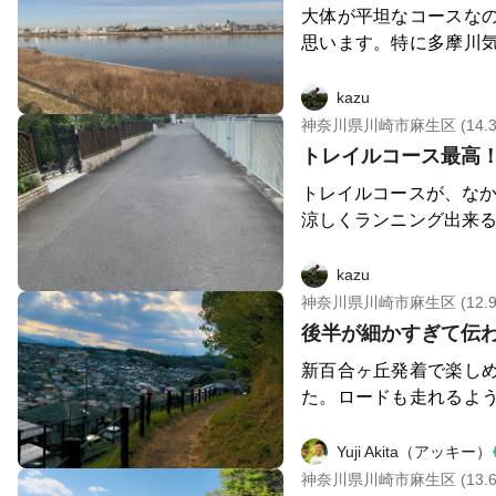
大体が平坦なコースな
日 第１第３第５木曜日 https
思います。特に多摩川
om/ → 国産小麦と天
よ！
ービスやイートインスペース有り
kazu
丘 川崎片平店 月～金 10:0
神奈川県川崎市麻生区 (14.3
24:00 https://maps.oliven
トレイルコース最高
l →イタリアンのファ
店。
トレイルコースが、なか
涼しくランニング出来る
ンがかなり有りますが体
スです。
kazu
神奈川県川崎市麻生区 (12.9
新百合ヶ丘発着で楽し
た。ロードも走れるよ
越しください。 まずは
向かい、道路を渡って
Yuji Akita（アッキー）
ロンターレ橋という、
神奈川県川崎市麻生区 (13.6