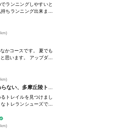
のでランニングしやすいと
://panyanotomopan.c
気持ちランニング出来ます
然酵母のパン。コーヒーのサ
。 ・オリーブの
0～24:00 土日祝 7:00～
km)
ooka.jp/jp/detail/5231.htm
！
ミレス。土日祝は朝から開
なかコースです。 夏でも
と思います。 アップダウ
力付けるには 最高のコー
km)
後半が細かすぎて伝わらない、多摩丘陵トレイルラン。
めるトレイルを見つけまし
うなトレランシューズでお
新百合ヶ丘駅から麻生川へ
片平川沿いを走ります。フ
フロンターレブルーの橋を
km)