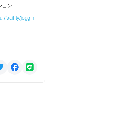
ション
/facility/joggin