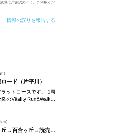
施設にご確認のうえ、ご利用くだ
情報の誤りを報告する
m)
康ロード（片平川）
ラットコースです。 1周
tality Run&Walk C
://vrwc.runtrip.jp ラ
ひら、ぱんやのともぱん、
一部工事
km)
片平→柿生→新百合ヶ丘→百合ヶ丘→読売ランド→多摩川矢野口→若葉台→黒川→片平
00〜18:00 定休日 水曜