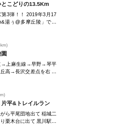
さい。そこから川崎フロン
こどりの13.5Km
ド方面へ向かいます。この
3弾！！ 2019年3月17
レ
n&湯ぅ@多摩丘陵」で走
ます。そこからは道なりに
パクトコース。 「～湯快
よいトレイルを進みます。
て自然満喫コースに飛び出
ロードを走り、小田急多摩
→真光寺緑地→よこやまの
km)
ルに進みます。入り口がわ
く走れます。 ゴール後に
遊園
柱横の細い道を進みます。
食事とボディケアメンテナ
くと、分かれ道がありま
道→上麻生線→早野→琴平
ココロもカラダもリフレッ
レイルの出口に到着。 ま
丘高→長沢交差点を右 蔵
すが、その後にはまた気持
生田緑地→向ケ丘遊園
が。気づいたら新百合ヶ丘
なコースでした。
m)
→片平&トレイルラン
がら平尾団地出て 稲城二
り栗木台に出て 黒川駅付
があり桐光学園の裏側に走
ランドの横走り片平に戻る