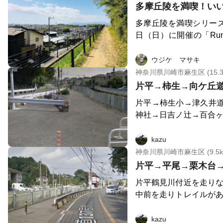
見つけたら渡ってくだ
多摩丘陵を満喫！いいと
ターレの麻生グラウン
多摩丘陵を満喫シリーズ第
坂は頑張りどころです。 坂を上り切った先にト
日（日）に開催の「Ru
イルへの入り口があり
った良いとこどりのコン
真光寺公園まで気持ち
爽快～」に荷物を預け
ウジケ マサキ
そこから黒川駅の方へ
そう！ 鶴川台緑地公園
神奈川県川崎市麻生区 (15.3
線を渡って次のトレイ
道→布田道→を気持ちよ
片平→柿生→向ケ丘
かりづらいですが、電
「～湯快爽快～」でお
また道なりに進んでい
片平→柿生小→津久井
ンスもやってしまえば
す。右に進んでいくとト
神社→日吉ノ辻→百合ヶ
シュ！！
たキツめの坂もありま
敷交番を右→初山を左→
ちよく走れるトレイル
kazu
に戻ってきていた、そん
神奈川県川崎市麻生区 (9.5k
片平→平尾→栗木台
片平鶴見川付近を走りな
中前を走りトレイルがあ
近を通過してトレイル
り川崎フロンターレグ
kazu