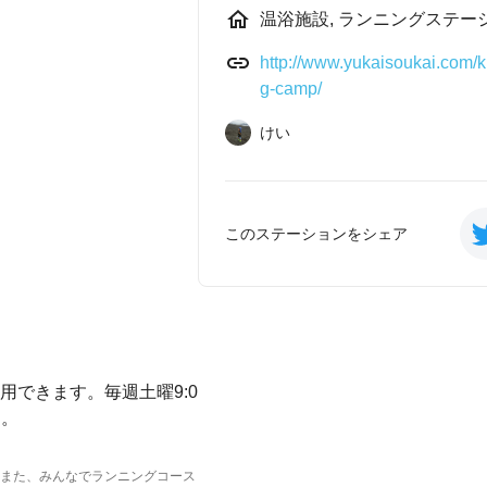
温浴施設, ランニングステー
http://www.yukaisoukai.com/kur
g-camp/
けい
このステーションをシェア
できます。毎週土曜9:0
す。
また、みんなでランニングコース