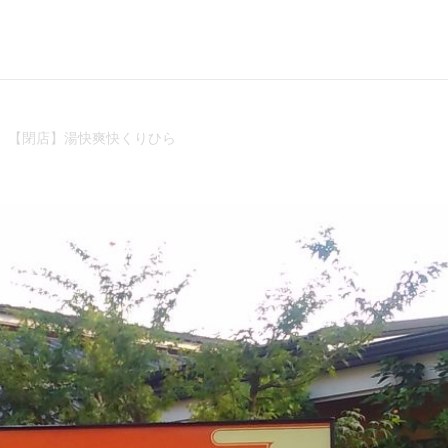
【閉店】湯快爽快くりひら