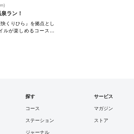
m)
温泉ラン！
爽快くりひら』を拠点とし
イルが楽しめるコースで
駅」から徒歩10分で都心
快くりひ
閉店します。残念です。。一番
!/whynot? https://
685 【コース周辺情
n.
囲気です。買ったものを宅
探す
サービス
ceresa.
コース
マガジン
ステーション
ストア
ジャーナル