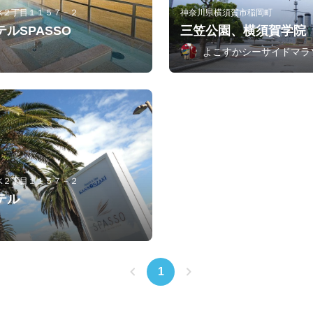
水２丁目１１５７－２
神奈川県横須賀市稲岡町
ルSPASSO
三笠公園、横須賀学院
よこすかシーサイドマラ
水２丁目１１５７－２
テル
1