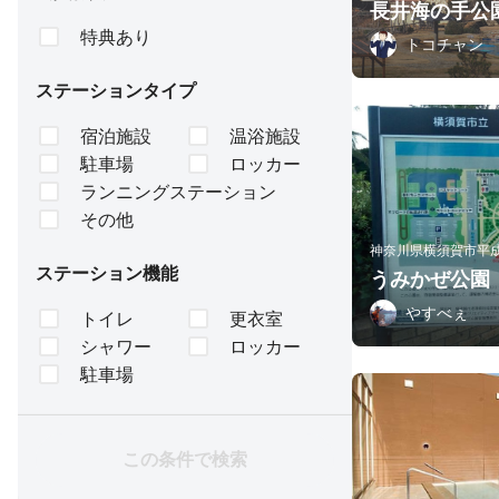
長井海の手公
特典あり
トコチャン
ステーションタイプ
宿泊施設
温浴施設
駐車場
ロッカー
ランニングステーション
その他
神奈川県横須賀市平
ステーション機能
うみかぜ公園
やすべぇ
トイレ
更衣室
シャワー
ロッカー
駐車場
この条件で検索