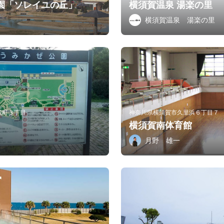
園「ソレイユの丘」
横須賀温泉 湯楽の里
横須賀温泉 湯楽の里
成町３丁目
神奈川県横須賀市久里浜６丁目７
横須賀南体育館
月野 雄一