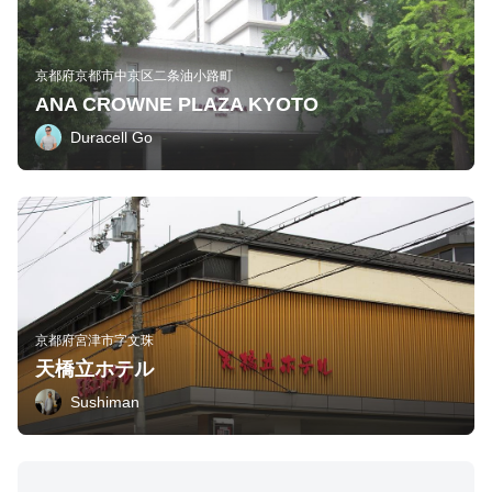
京都府京都市中京区二条油小路町
ANA CROWNE PLAZA KYOTO
Duracell Go
京都府宮津市字文珠
天橋立ホテル
Sushiman