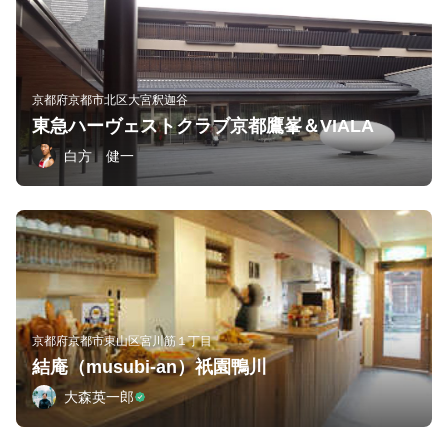
京都府京都市北区大宮釈迦谷
東急ハーヴェストクラブ京都鷹峯＆VIALA
白方 健一
京都府京都市東山区宮川筋１丁目
結庵（musubi-an）祇園鴨川
大森英一郎