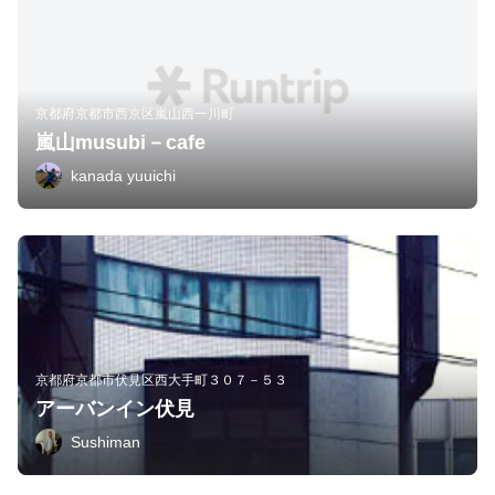
京都府京都市西京区嵐山西一川町
嵐山musubi－cafe
kanada yuuichi
京都府京都市伏見区西大手町３０７－５３
アーバンイン伏見
Sushiman