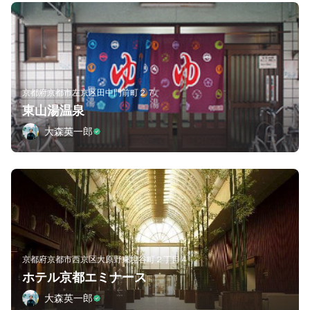
京都府京都市左京区田中門前町２７
東山湯温泉
大森英一郎
京都府京都市西京区大原野東境谷町２丁目４
ホテル京都エミナース
大森英一郎