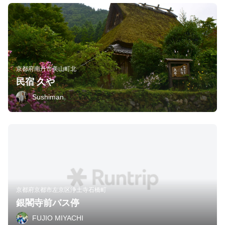
京都府南丹市美山町北
民宿 久や
Sushiman
京都府京都市左京区浄土寺石橋町
銀閣寺前バス停
FUJIO MIYACHI