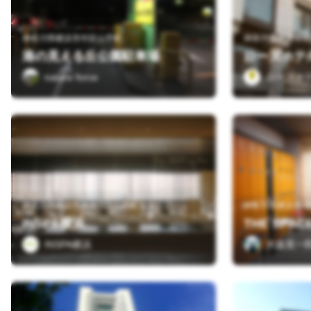
神奈川県横浜市中区山手町
神奈川県横浜市中
港の見える丘公園駐車場
ローズホテ
nature force
ローズホ
神奈川県横浜市神奈川区山内町１５－２
神奈川県横浜市 中
INSPA横浜
THE SPAC
INSPA横浜
大森英一