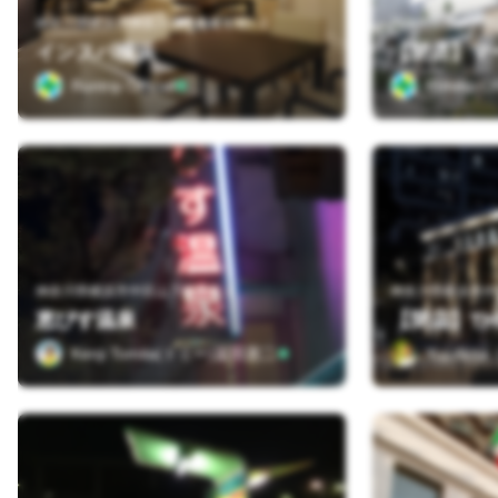
神奈川県横浜市神奈川区山内町１５−２
インスパ横浜
Runtrip Official
Runtrip Off
神奈川県横浜市中区山下町１６１
神奈川県横浜市中
恵びす温泉
Kenji Tomita(トミー)冨田憲二
Yuji Ak