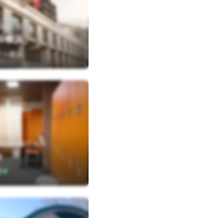
区山下町
ル横浜
テル横浜
区弁天通2丁目25
E
郎