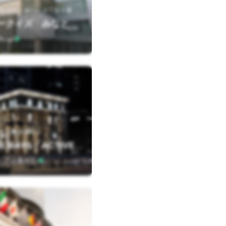
神
奈川県横浜市西区みなとみらい３丁目５番１号
【閉店】マークイズ みなとみらい スポーツオーソリティ店
icial
区日本大通３４
【閉店】THE BAYS「ACTIVE STYLE CLUB」
ita（アッキー）