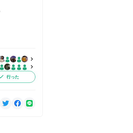
)
行った