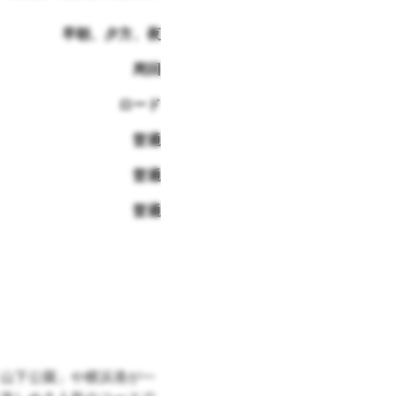
早朝、夕方、夜
周回
ロード
普通
普通
普通
山下公園」や横浜港が一