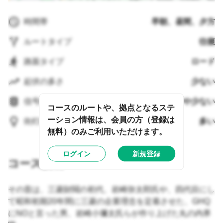
時間帯
早朝、昼間、夕方
ルートタイプ
往復
路面タイプ
ロード
起伏の多さ
少ない
信号機の多さ
やや少ない
コースのルートや、拠点となるステ
ーション情報は、会員の方（登録は
街灯の多さ
多い
無料）のみご利用いただけます。
ログイン
新規登録
コース説明
その昔は、三菱財閥の初代、岩崎弥太郎氏や、四代目にし
て昭和初期20年間に三菱の企業理念を定着させた、GHQ
にNOと言った男、岩崎小彌太氏らが作り上げた丸の内界