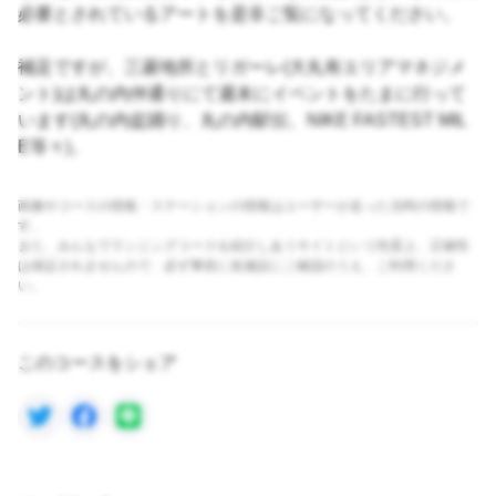
必要とされているアートを是非ご覧になってください。
補足ですが、三菱地所とリガーレ(大丸有エリアマネジメ
ント)は丸の内仲通りにて週末にイベントをたまに行って
います(丸の内盆踊り、丸の内駅伝、NIKE FASTEST MIL
E等々)。
画像やコースの情報・ステーションの情報はユーザーが走った当時の情報で
す。
また、みんなでランニングコースを紹介しあうサイトという性質上、正確性
は保証されませんので、必ず事前に各施設にご確認のうえ、ご利用くださ
い。
このコースをシェア