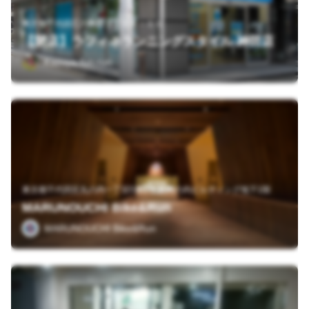
東京都千代田区内神田１丁目８－１１
【閉店】ラフィネランニングスタイル 神田店
Kazuya-fun-run
東京都千代田区丸の内一丁目5番1号 新丸の内ビルディング地下1階
MARUNOUCHI Bike&Run
MARUNOUCHI Bike&Run