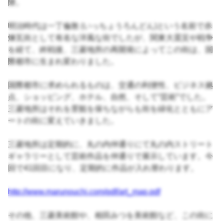
隈。
明治時代は一丁倫敦 (いっちょうろんどん)という名前で赤
煉瓦街として有名な洋風な街でしたが、関東大震災や戦争
を経て、終戦後、三菱地所の再開発によってこの街は、国
際都市に生まれ変わりました。
国際都市に求められるものは、交通の利便性、ビジネス拠
点、ショッピング、ホテル、自然、そして“芸術”でした。
三菱地所はそれを景観を保ちながらも街を緑化とともにア
ートの街に変えていきました。
三菱地所は定期的に、丸の内仲通りにて丸の内ストリート
ギャラリーとして芸術作品を仲通りで展示しています。今
回で41回目になり、定期的に作品が入れ替わります。
http://www.marunouchi.com/pdf/art_map.pdf
その他、三菱美術館や、相田みつを美術館など、この街に