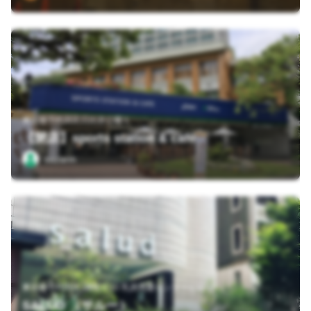
東京都千代田区日比谷公園１
【閉店】sports station & cafe
sazarin
東京都千代田区3番町3-10 乳房再建センタービル 1F
SALUD （サルー）