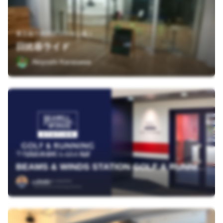
東京都千代田区日比谷公園１
日比谷ライド
Akiyoshi Karasawa
千代田区有楽町１-12-1 B2F
BEAMS & WINDS STATION GOLF & RUNNING
cdttdc