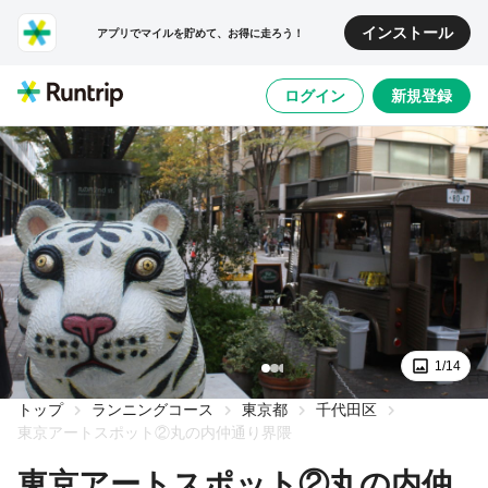
インストール
アプリでマイルを貯めて、お得に走ろう！
ログイン
新規登録
1/14
トップ
ランニングコース
東京都
千代田区
東京アートスポット②丸の内仲通り界隈
東京アートスポット②丸の内仲