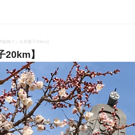
内観梅ラン＆和菓子20km】
20km】