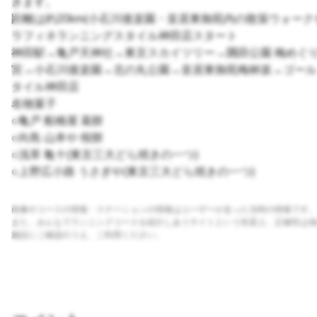
きます。
距離は約20km(小石川後楽園・皇居東御苑内の散策ウォーク
ラフィネランニングスタイル神田店スタート
神田駅→亀戸天神社→東京スカイツリー→隅田公園 梅めぐ
宮→小石川後楽園→北の丸公園→皇居東御苑梅林坂→ゴール
タイル神田店
​名物菓子
○亀戸 船橋屋 葛餅
○向島 山本や 桜餅
○浅草 亀十(東京三大どら焼きの一つ)
○上野広小路 うさぎや(東京三大どら焼きの一つ)
画像やコースの情報・ステーションの情報はユーザーが走った当時の情報です。
また、みんなでランニングコースを紹介しあうサイトという性質上、正確性は保
施設にご確認のうえ、ご利用ください。