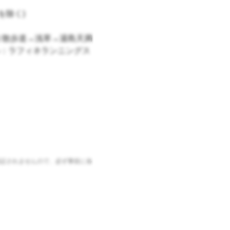
を除く)
り散歩道→浅草→湯島天満
：ラフィネランニングス
証されませんので、必ず事前に各