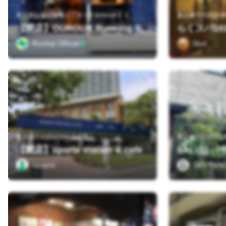
東京都台東区柳橋２丁目２０&minus;１３
東京都千代田区神
らくスパ10
【閉店】OUROUR Running Station
Runtrip Official
Nori
東京都千代田区日比谷公園１
【閉店】sports station & cafe
SALUD 
sazarin
SKY RUN