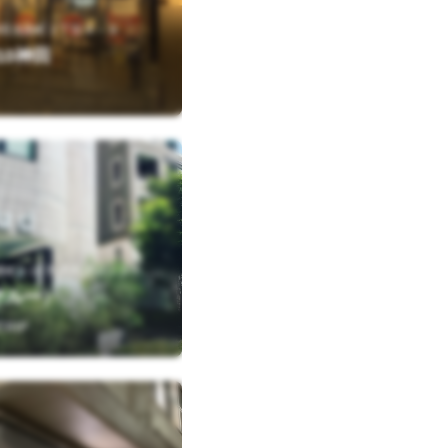
田淡路町２丁目９－９
10神田
東
京都千代田区3番町3-10 乳房再建センタービル 1F
（サルー）
TRIP