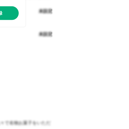
未設定
録
未設定
々で名物お菓子をいただ