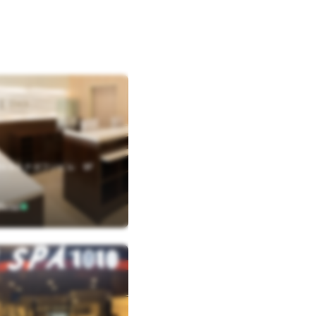
-9-6 ナガフジビル 9F
icial