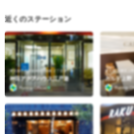
近くのステーション
東京都千代田区神田淡路町２丁目９－９
東京都 台東区上野4
神田アクアハウス江戸遊
カルド上野
Runtrip Official
Runtrip Off