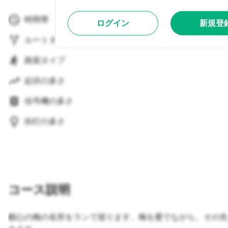
時間帯
ログイン
新規登
ルートタイプ
路面タイプ
起伏の多さ
信号機の多さ
街灯の多さ
コース説明
都心の梅の名所をランで巡ります。梅を愛でながら、その先