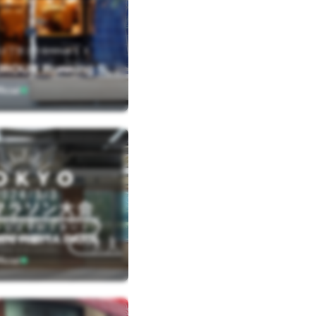
丁目２０&minus;１３
【閉店】OUROUR Running Station
icial
東
京都 千代田区日比谷公園1-5 緑と水の市民カレッジ２階
N HIBIYA PARK
icial