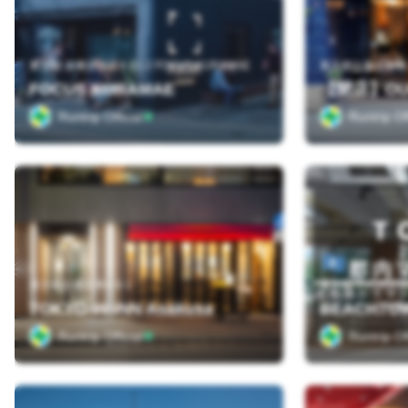
東京都 台東区蔵前4-21-2 FOCUS KURAMAE
東京都台東区柳橋２
FOCUS KURAMAE
Runtrip Official
Runtrip Off
東京都台東区寿4-6-1
TOKYO-W-INN Asakusa
BEACHTOW
Runtrip Official
Runtrip Off