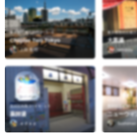
東京都台東区雷門２−１−６
東京都墨田区横川
Chapter Two Tokyo
大黒湯
上田 拓明
tanuppy
墨田区向島３−４６−１０
墨田区江東橋2-6-
薬師湯
ニューウィ
ａｄａｐ
Sushiman