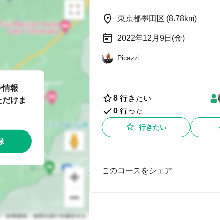
東京都墨田区 (8.78km)
2022年12月9日(金)
Picazzi
ン情報
8
行きたい
ただけま
0
行った
行きたい
録
このコースをシェア