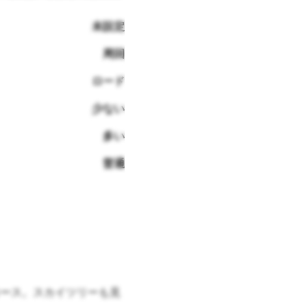
未設定
周回
ロード
少ない
多い
普通
ース。スカイツリーも見