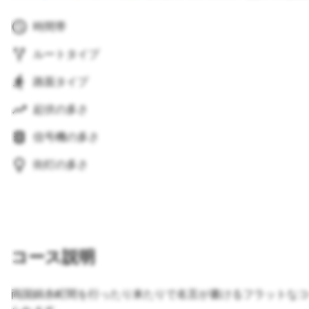
時間帯
ルートタイプ
路面タイプ
起伏の多さ
信号機の多さ
街灯の多さ
コース説明
両国錦糸町間を行ったり来たりで名言が書けるフラットなコ