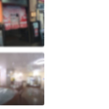
３丁目１２－１４
11
ング