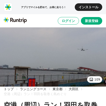
インストール
アプリでマイルを貯めて、お得に走ろう！
ログイン
新規登録
1/29
トップ
ランニングコース
東京都
大田区
空港（周辺）ラン！羽田を取巻く島めぐり
空港（周辺）ラン！羽田を取巻