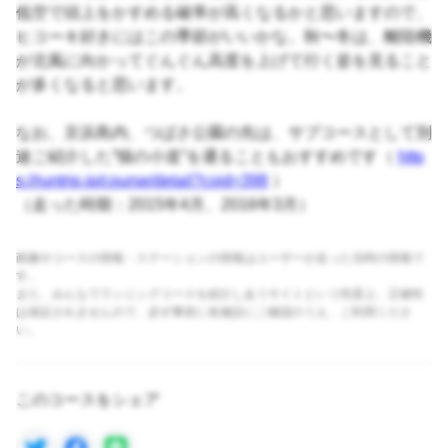
低空で頭上をかすめる確率が高くなるかと思いますので、
ヒコーキ好きにはこの季節がいいかな。秋〜冬は、離陸機
が北風に向かってぐんぐん高度を上げて行く姿を見ること
が多くなると思います。
なお、京浜島内、つばさ公園の先は、サブコースとして別
途ご紹介した”猫の小道”を通ることもおすすめです（
http
s://runtrip.jp/course/detail?coid=398
）
（走った時期：2015年4月、2016年3月）
画像やコースの情報・ステーションの情報はユーザーが走った当時の情報で
す。
また、みんなでランニングコースを紹介しあうサイトという性質上、正確性
は保証されませんので、必ず事前に各施設にご確認のうえ、ご利用くださ
い。
このコースをシェア