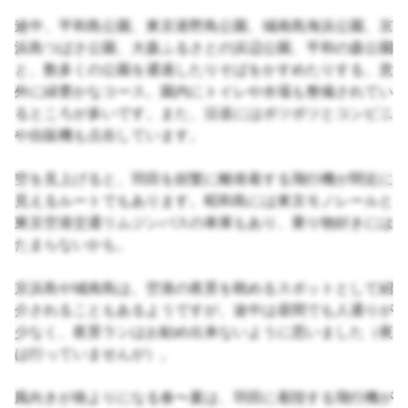
途中、平和島公園、東京港野鳥公園、城南島海浜公園、京
浜島つばさ公園、大森ふるさとの浜辺公園、平和の森公園
と、数多くの公園を通過したりそばをかすめたりする、意
外に緑豊かなコース。園内にトイレや水場も整備されてい
るところが多いです。また、沿道にはポツポツとコンビニ
や自販機も点在しています。
空を見上げると、羽田を頻繁に離発着する飛行機が間近に
見えるルートでもあります。昭和島には東京モノレールと
東京空港交通リムジンバスの車庫もあり、乗り物好きには
たまらないかも。
京浜島や城南島は、空港の夜景を眺めるスポットとして紹
介されることもあるようですが、途中は昼間でも人通りが
少なく、夜景ランはお勧め出来ないように思いました（夜
は行っていませんが）。
風向きが南よりになる春〜夏は、羽田に着陸する飛行機が