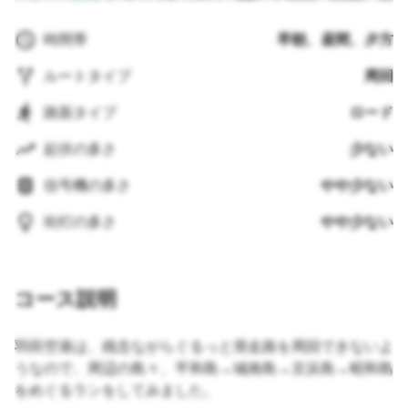
時間帯
早朝、昼間、夕方
ルートタイプ
周回
路面タイプ
ロード
起伏の多さ
少ない
信号機の多さ
やや少ない
街灯の多さ
やや少ない
コース説明
羽田空港は、残念ながらぐるっと滑走路を周回できないよ
うなので、周辺の島々、平和島→城南島→京浜島→昭和島
をめぐるランをしてみました。