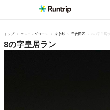
トップ
ランニングコース
東京都
千代田区
8の字皇居
8の字皇居ラン