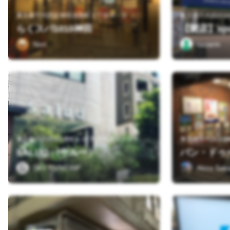
東京都千代田区神田淡路町２丁目９－９
東京都千代田区日
らくスパ1010神田
【閉店】sport
Nori
sazarin
東
京都千代田区3番町3-10 乳房再建センタービル 1F
東京都千代田区麹
SALUD （サルー）
バン・ドゥ
SKY RUNTRIP
Akira Sak