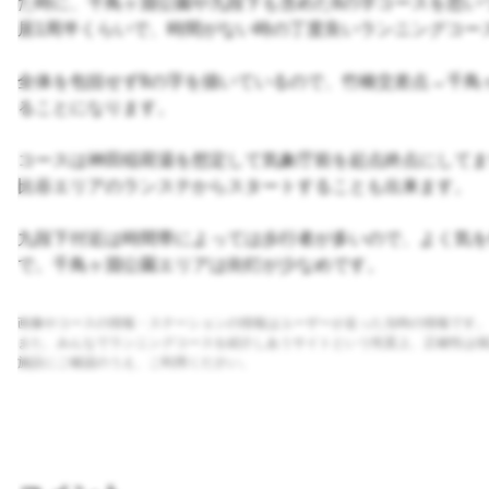
た時に、千鳥ヶ淵公園や九段下も含めた8の字コースを思い
居1周半くらいで、時間がない時の丁度良いランニングコー
全体を包括せず8の字を描いているので、竹橋交差点→千鳥
ることになります。
コースは神田稲荷湯を想定して気象庁前を起点終点にしてま
比谷エリアのランステからスタートすることも出来ます。
九段下付近は時間帯によっては歩行者が多いので、よく気を
で。千鳥ヶ淵公園エリアは街灯が少なめです。
画像やコースの情報・ステーションの情報はユーザーが走った当時の情報です。
また、みんなでランニングコースを紹介しあうサイトという性質上、正確性は保
施設にご確認のうえ、ご利用ください。