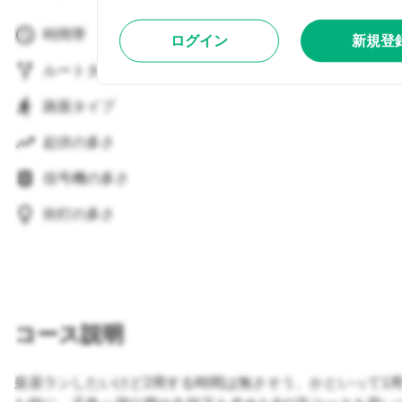
時間帯
ログイン
新規登
ルートタイプ
路面タイプ
起伏の多さ
信号機の多さ
街灯の多さ
コース説明
皇居ランしたいけど2周する時間は無さそう、かといって1