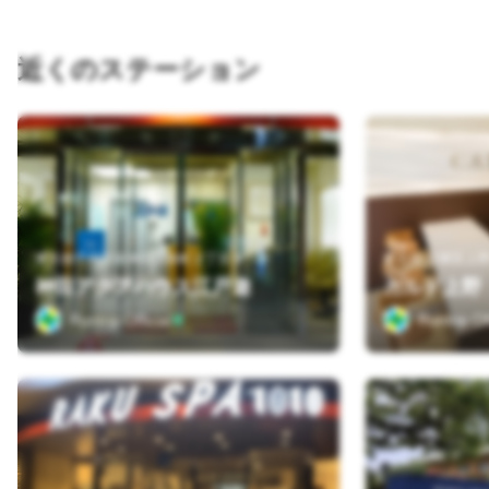
近くのステーション
東京都千代田区神田淡路町２丁目９－９
東京都 台東区上野4
神田アクアハウス江戸遊
カルド上野
Runtrip Official
Runtrip Off