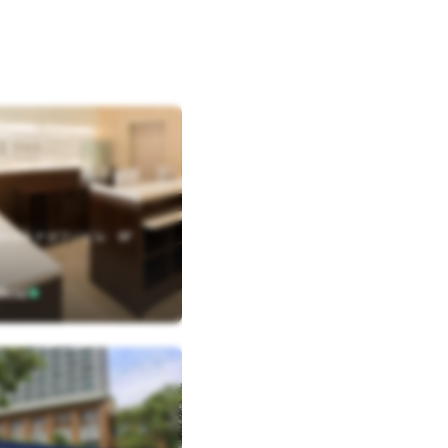
-9-6 ナガフジビル 9F
icial