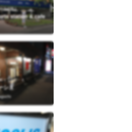
比谷公園１
s station & cafe
町１丁目５－４
ーシュ
aguchi