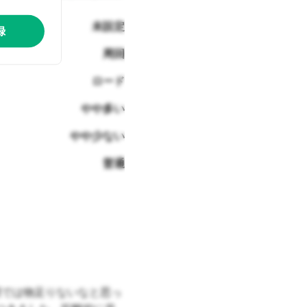
未設定
録
周回
ロード
やや多い
やや少ない
普通
周では物足りないなと思っ