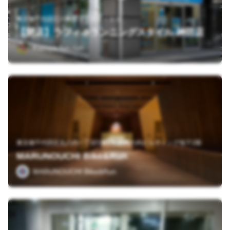
東京都千代田区内神田１丁目８－１１
【閉店】ラフィネランニングスタイル 神田店
Kazuya-fun-run
東京都千代田区丸の内一丁目5番1号 新丸の内ビルディング地下1階
MARUNOUCHI Bike&Run
MARUNOUCHI Bike&Run