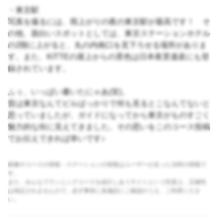
・東京駅
写真を撮るには、雨上がりの夜の東京駅が最高です！ そ
の他、面白いスポットとしては、東京ステーションホテル
の2階に上がると、丸の内南口を見下ろせる場所がありま
す。また、KITTEの屋上からの景色は日本夜景遺産にも登
録されています。
ふぅ、いっぱい書いたにゃあ(笑)。
昔は東京なんてビルばっかりで何も見るとこなんてないと
思っていましたが、ガイドになってから東京がものすごく
魅力的な街に見えてきました。その思いをこのコース投稿
でお伝えできれば幸いです♪
画像やコースの情報・ステーションの情報はユーザーが走った当時の情報で
す。
また、みんなでランニングコースを紹介しあうサイトという性質上、正確性
は保証されませんので、必ず事前に各施設にご確認のうえ、ご利用くださ
い。