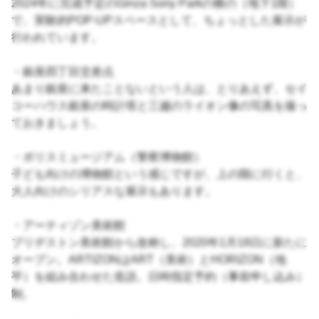
2024年に完成予定のGinza Sony Parkの横の（地下1階）
で、実験的POP-UPスペースとして、ちょっとした展示が
行われています。
・銀座四丁目交差点
あまり銀座に来たことないという人は、とりあえず、セイ
コーハウス銀座の時計塔と三越のライオン像の写真を撮っ
ておきましょう。
・ポリスミュージアム（警察博物館）
子ども向けの博物館という感じですが、上の階に行くと、
大人向けのシリアスな展示もあります。
・アーティゾン美術館
ブリヂストン美術館から改称し、2020年1月18日に新たに
オープン。ARTIZONはART（美術）とHORIZON（地
平）を組み合わせた造語。日時指定予約（事前申し込み）
制。