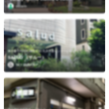
sazarin
東京都千代田区3番町3-10 乳房再建センタービル 1F
SALUD （サルー）
SKY RUNTRIP