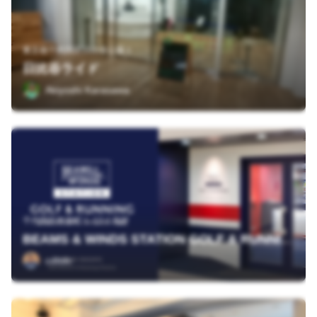
東京都千代田区日比谷公園１
日比谷ライド
Akiyoshi Karasawa
千代田区有楽町１-12-1 B2F
BEAMS & WINDS STATION GOLF & RUNNING
cdttdc