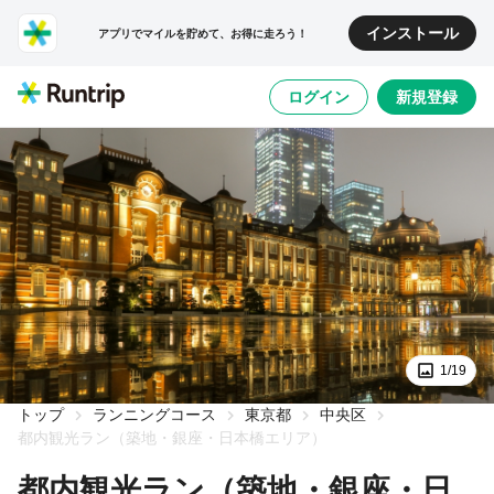
インストール
アプリでマイルを貯めて、お得に走ろう！
ログイン
新規登録
1/19
トップ
ランニングコース
東京都
中央区
都内観光ラン（築地・銀座・日本橋エリア）
都内観光ラン（築地・銀座・日