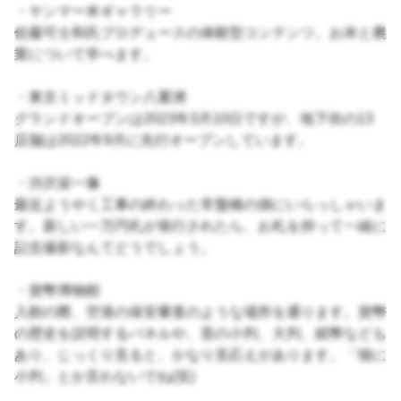
・ヤンマー米ギャラリー
佐藤可士和氏プロデュースの体験型コンテンツ。お米と農
業について学べます。
・東京ミッドタウン八重洲
グランドオープンは2023年3月10日ですが、地下街の13
店舗は2022年9月に先行オープンしています。
・渋沢栄一像
最近ようやく工事の終わった常盤橋の側にいらっしゃいま
す。新しい一万円札が発行されたら、お札を持って一緒に
記念撮影なんてどうでしょう。
・貨幣博物館
入館の際、空港の保安審査のような場所を通ります。貨幣
の歴史を説明するパネルや、昔の小判、大判、紙幣なども
あり、じっくり見ると、かなり見応えがあります。「猫に
小判」とか言わないでね(笑)