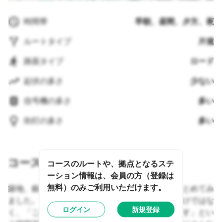
時間帯
早朝、昼間、夕方、夜
ルートタイプ
片道
路面タイプ
ロード
起伏の多さ
少ない
信号機の多さ
多い
街灯の多さ
多い
コース説明
コースのルートや、拠点となるステ
ーション情報は、会員の方（登録は
無料）のみご利用いただけます。
築地、銀座、日本橋エリアの面白いスポットをまとめてみ
ました。すべての場所に寄るのをオススメするわけではな
ログイン
新規登録
く、「このコースを走ると、こんな場所に寄れます」とい