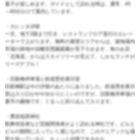
菓子が楽しめます。ガイドとして訪れる時は、通常、45
～60分かけて案内しています。
・カレッタ汐留
一旦、地下2階まで行き、レストランフロア直行のエレベ
ーターで上がります。無料の展望エリアからは、築地場内
市場の跡地や浜離宮恩賜庭園が見下ろせます。角のお店
「北海道」からはスカイツリーが見えて、しかもランチが
リーズナブル！
・旧新橋停車場と鉄道歴史展示室
旧新橋駅は今の汐留のあたりにありました。鉄道歴史展示
室は入り口がやや分かりにくいのですが、旧新橋停車場の
裏手の建物です。ぐるっと回り込んで入ります。
・豊岩稲荷神社
歌舞伎役者など芸能関係者がよく訪れる神社です。ビルと
ビルの隙間に入っていく感じなので、このマニアックな場
所を知っていると、ちょっと自慢できるかも。