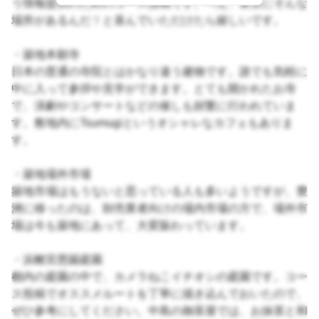
う情報提供のためのコース投稿です。へえ、東京にそんな
場所があるんだ！と喜んでいただけたら嬉しいです。
・築地本願寺
日本の普通の寺院とはかなり違う建物です。誰でも気軽に
中に入って参拝や見学ができます。とても開かれたお寺
で、演劇やコンサートなどの催しも頻繁に行われていま
す。敷地内にTsumugiというオシャレなカフェもありま
す。
・築地場外市場
築地市場はもうないと思っている人も多いようですが、豊
洲に移ったのは、卸売業者向けの場内市場の方で、場外市
場は今も築地にあって、大変賑わっています。
・浜離宮恩賜庭園
都内の庭園の中で、カメラねこイチオシの庭園です。コー
ス投稿でオススメルートを丁寧に描き込んでおいたので、
ぜひ参考にしてください。中島の御茶屋では、お抹茶と和