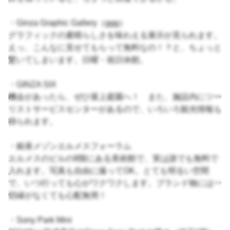
・Ginza Graphic Gallery（ggg）
グラフィックの素晴らしさを味わえる展示が見られます。
えっ、こんなに見せてもらって無料なの！？と、ちょっと
驚いてしまいます。日曜・祝日休館。
・GINZA SIX
機会があったら、ぜひ屋上庭園へ！ また、施設内にツー
リストサービスセンターがあるので、いろいろ観光情報も
得られます。
・銀座メゾンエルメスフォーラム
エルメスのビルの8階にある美術館で、実は誰でも無料で
入れます。写真も自由に撮ってOK。とても明るい空間
で、いつ行っても心がワクワクします。ブランド物には一
切縁がなくても心配無用！
・Sony Park Mini