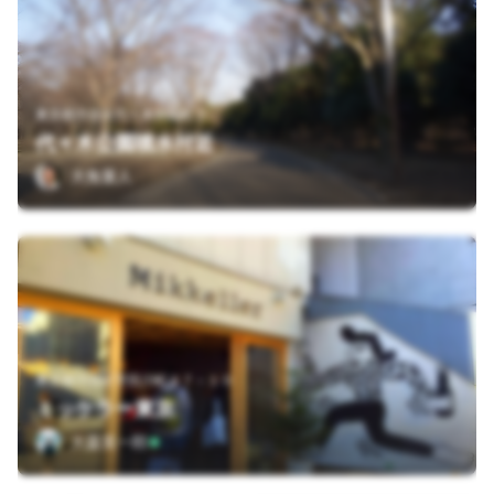
東京都渋谷区代々木神園町２
代々木公園噴水付近
大角重人
東京都渋谷区宇田川町３７－１０
ミッケラー東京
大森英一郎