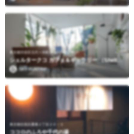
東京都渋谷区元代々木町33-12 SHELT'N 2F
シェルタークコ カフェ＆ギャラリー （Shelter KUKO cafe & gallery）
SKY RUNTRIP
東京都目黒区鷹番２丁目２０－３
ココロのふろや千代の湯