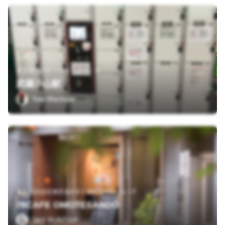
東京都品川区小山３丁目４－８
武蔵小山駅
Yuki Machida
東京都渋谷区神宮前4-9-2 神宮前MMビル１F
76CAFE OMOTESANDO
SKY RUNTRIP