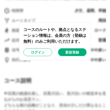
時間帯
夕方、昼間、早朝
ルートタイプ
周回
コースのルートや、拠点となるステ
路面タイプ
ロード
ーション情報は、会員の方（登録は
起伏の多さ
普通
無料）のみご利用いただけます。
信号機の多さ
やや多い
ログイン
新規登録
街灯の多さ
やや多い
コース説明
中目黒の銭湯出発し、目黒川沿い、呑川沿いの桜並木を見
ながらのお花見ラン。
どちらも桜の品種がことなり、見頃が少しだけ異なるとこ