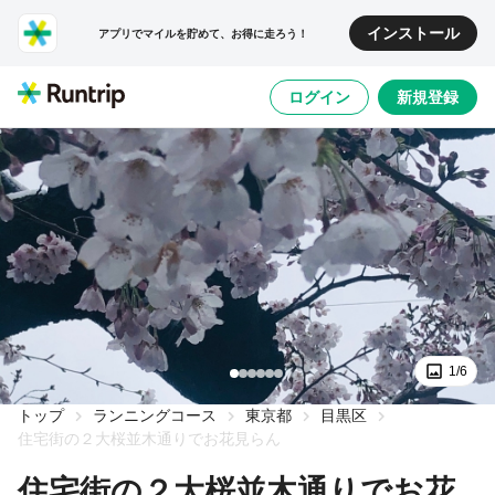
インストール
アプリでマイルを貯めて、お得に走ろう！
ログイン
新規登録
1/6
トップ
ランニングコース
東京都
目黒区
住宅街の２大桜並木通りでお花見らん
住宅街の２大桜並木通りでお花