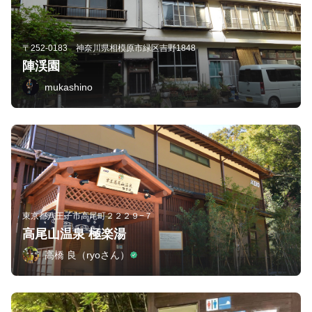
〒252-0183 神奈川県相模原市緑区吉野1848
陣渓園
mukashino
東京都八王子市高尾町２２２９−７
高尾山温泉 極楽湯
高橋 良（ryoさん）