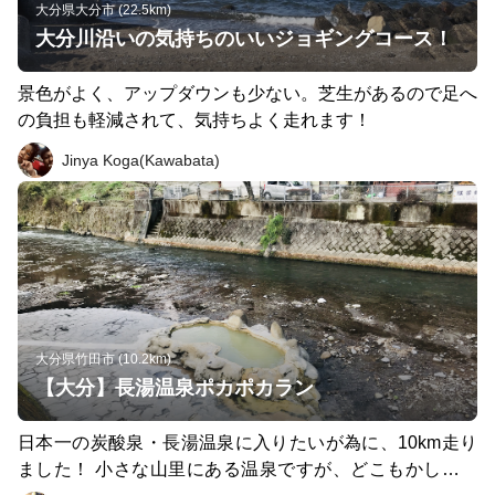
大分県大分市 (22.5km)
大分川沿いの気持ちのいいジョギングコース！
景色がよく、アップダウンも少ない。芝生があるので足へ
の負担も軽減されて、気持ちよく走れます！
Jinya Koga(Kawabata)
大分県竹田市 (10.2km)
【大分】長湯温泉ポカポカラン
日本一の炭酸泉・長湯温泉に入りたいが為に、10km走り
ました！ 小さな山里にある温泉ですが、どこもかしこも