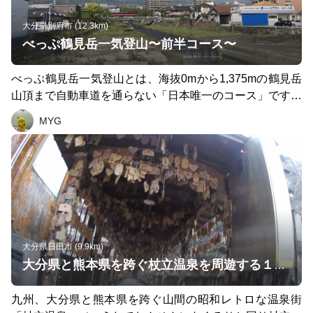
大分県別府市 (12.3km)
べっぷ鶴見岳一気登山〜前半コース〜
べっぷ鶴見岳一気登山とは、海抜0mから1,375mの鶴見岳
山頂まで自動車道を通らない「日本唯一のコース」です。
詳細はブログをご覧ください。 https://beppukankorun.blo
MYG
gspot.com/2020/05/blog-post.html 今回はランニング用と
して、別府駅を起点に山に入るまでのコースを紹介しま
す。 ①0〜1.5km 別府駅から一気登山の入り口まで。別府
タワーをはじめ、高等温泉、歩道に埋め込まれた別府温泉
の豆知識やイラストを楽しみながら走れます。 ②1.5〜4.3
km 境川沿を約3km、ひたすら登ります。時折階段があっ
たり石段を飛び越えたりします。虫が飛んでいたり蛇がい
たりするので注意。開けた箇所では鶴見岳や別府湾が見え
大分県日田市 (9.9km)
気持ちいいです。日陰ははとんどありません。 ③4.3〜4.9
大分県と熊本県を跨ぐ杖立温泉を周遊する１０キロのランニングコース
km 南立石公園。ようやく日陰が。石垣原合戦の説明看板
や、春はしだれ桜が楽しめます。 ④4.9〜6.7km 住宅街を
九州、大分県と熊本県を跨ぐ山間の昭和レトロな温泉街