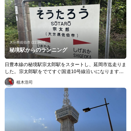
大分県佐伯市 (22.9km)
秘境駅からのランニング
日豊本線の秘境駅宗太郎駅をスタートし、延岡市迄走りま
した。宗太郎駅をでてすぐ国道10号線沿いになります。1
1キロくらいから日豊本線沿いに走り、16キロ過ぎから再
植木浩司
度国道10号線に合流し以後そこに沿って走りました。 16
キロくらいまでは信号もなく、クルマもかなり少なく、マ
イナスイオン感じながら走れました。 延岡駅までだと約2
7キロになります。今回は北延岡駅先のバス停で終了しま
した。 道中は18キロくらいにある道の駅までまともに店
はありませんので、水分と補給食をトレランザックに入れ
ていきました。