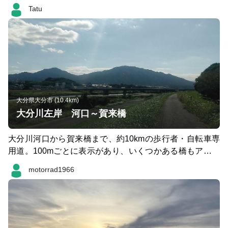
とても良い刺激になりました。 タイムはギリギリでした
Tatu
がなんとか完走。 さいたまを走る予定でしたが雪で中止
に… 次の長野に向けて頑張ります。
大分県大分市 (10.4km)
大分川左岸 河口～賀来橋
大分川河口から賀来橋まで、約10kmの歩行者・自転車専
用道。100mごとに表示があり、いくつかある橋もアンダ
ーパスを使えば信号・車道横断無しのノンストップで走れ
motorrad1966
る。ほぼアップダウンもなくフラットだが河川敷なので風
が強いことが多い。コース沿いのトイレは河口から約1.5k
mの桜並木付近のみなので注意。