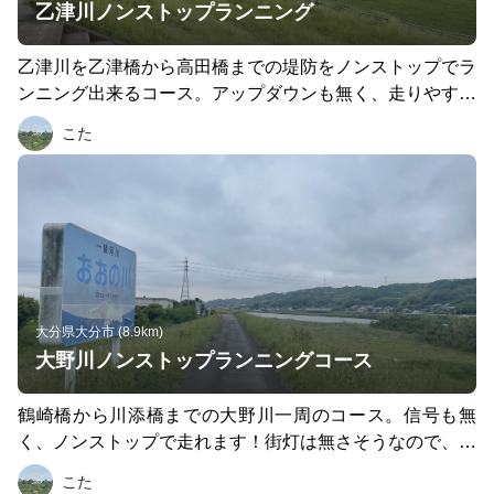
乙津川ノンストップランニング
乙津川を乙津橋から高田橋までの堤防をノンストップでラ
ンニング出来るコース。アップダウンも無く、走りやすい
コース。
こた
大分県大分市 (8.9km)
大野川ノンストップランニングコース
鶴崎橋から川添橋までの大野川一周のコース。信号も無
く、ノンストップで走れます！街灯は無さそうなので、走
るなら日がある内が良いと思われます。
こた