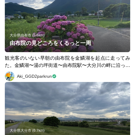
大分県由布市 (5.6km)
由布院の見どころをくるっと一周
観光客のいない早朝の由布院を金鱗湖を起点に走ってみ
た。金鱗湖〜湯の坪街道〜由布院駅〜大分川の畔に沿って
由布岳を仰ぎ見ながら気持ちの良い朝ランでした。
Aki_GGD2parkrun
大分県大分市 (6.7km)