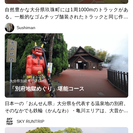
自然豊かな大分県玖珠町には1周1000mのトラックがあ
る。一般的なゴムチップ舗装されたトラックと同じ作り
で、地元の人が朝からウォーキングやジョギングを楽しん
Sushiman
でいる。 このトラックがある玖珠川の河川敷は豊後森駅
から近く、アクセスが良い。また、このトラックから見て
南東にある玖珠城（高勝寺城）跡の伐株山（きりかぶ）の
KIRIKABU HOUSEから見る玖珠の町は壮観である。双眼
鏡があればこのトラックを眺めることができる。
大分県別府市 (12.6km)
「別府地獄めぐり」堪能コース
日本一の「おんせん県」大分県を代表する温泉地の別府。
そのなかでも鉄輪（かんなわ）・亀川エリアは、大昔から
噴気・熱泥・熱湯などが噴出しており「地獄」と呼ばれて
SKY RUNTRIP
きました。別府地獄めぐりはそれらの地獄を見学する温泉
巡りで、海地獄、血の池地獄、白池地獄、龍巻地獄は200