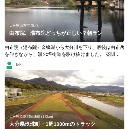
大分県由布市 (5.4km)
由布院、湯布院どっちが正しい？朝ラン
由布院（湯布院）金鱗湖から大分川を下り、最後は由布岳
を仰ぎながら、湯の坪街道を駆け抜けました。 昼間は観
光客が多いので、朝がお薦めです。 ちなみにインターチ
Ichi
ェンジは「湯布院」、駅は「由布院」でした。
大分県玖珠郡玖珠町 (1.0km)
大分県玖珠町・1周1000mのトラック