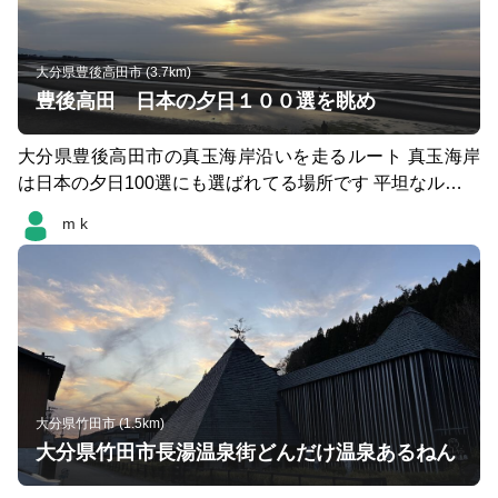
大分県豊後高田市 (3.7km)
豊後高田 日本の夕日１００選を眺め
大分県豊後高田市の真玉海岸沿いを走るルート 真玉海岸
は日本の夕日100選にも選ばれてる場所です 平坦なルート
を走りました 写真は当日残念ながらかすんでます 晴れた
m k
日は、引き潮とあいまって絶景 ルート途中に海門温泉も
あるので、そこをゴールにしても楽しいかもしれません
近くにキャンプ場が多々あるので、私はこの日走った後、
温泉入ってバーベキューでした
大分県竹田市 (1.5km)
大分県竹田市長湯温泉街どんだけ温泉あるねん