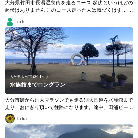
大分県竹田市長湯温泉街を走るコース 起伏というほどの
起伏はありません このコース走った人は気づくはず… こ
の短い範囲にどんだけ温泉あるねん…！と（なぜか関西
m k
弁） 建物が個性的な温泉が多いので建築に興味がある方
もオススメです（写真はラムネ温泉） だいたいどの温泉
も露天や半露天も持っているので ランニング&温泉好きは
ぜひ！
大分県大分市 (30.1km)
水族館までロングラン
大分市街から別大マラソンでも走る別大国道を水族館まで
走り、おにぎり頂いて往路になります。途中、田浦ビーチ
で休憩もいいと思います。
ta ka