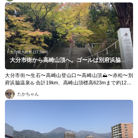
大分県大分市 (17.3km)
大分市街から高崎山頂へ。ゴールは別府浜脇温泉♨️
大分市街〜生石〜高崎山登山口〜高崎山頂⛰〜赤松〜別
府浜脇温泉♨️ 合計19km、高崎山頂標高623mまで約12km
で登り、下りは7kmで別府浜脇まで下り。 別府浜脇温泉♨️
たかちゃん
がゴールだったのに着替えがなかったので温泉入れず😭
でもとても良い坂道の練習になりました👍