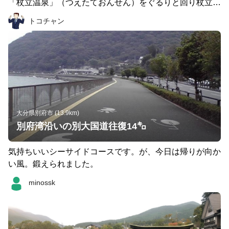
通り山への入り口を目指します。途中めっちゃ旧な階段が
「杖立温泉」（つえたておんせん）をぐるりと回り杖立川
あって気力を削られますが、地域の温泉や湯けむりが楽し
沿いの渓谷を眺め折り返す１０キロのランニングコースで
トコチャン
めるディープなコースです。硫黄臭もするので別府温泉を
す。 杖立温泉は、１８００年の歴史のある温泉で、弘法
感じられます。途中高速道路の上を通過しますが、そこか
大師が訪れた時の由来にその名が付いているようです。狭
らの景色は絶景。 ⑤6.7〜9.2km そのまま折り返しでもい
い温泉街の通りを抜け「もみじ橋」を渡り温泉の湯煙りを
いのですが、帰りは杉の井ホテルの前を通るルートを走り
潜りながら温泉街をぐるりと回り杖立川沿いの車道を通り
ます。夜はイルミネーションが半端ないです。 ⑥9.2〜fini
杖立大橋、杖立公園を折り返し温泉街に戻ります。 もみ
sh 県道52号に出たら、グローバルタワー、ビーコンプラ
じ橋には、恋愛の願掛けをした「絵鯉」と呼ばれる絵馬が
ザ、別府公園を通り別府駅へ向かいます。別府公園の向か
所狭しと掲げられ、その独特な温泉街の風情を盛り上げま
いにスタバがありますので、ラン後いっぱい飲むのもアリ
す。「脊戸屋」と言われる細くて狭い路地をめぐるツアー
大分県別府市 (13.9km)
です。
も人気があるようです。春には、川面を彩る大量の鯉のぼ
別府湾沿いの別大国道往復14㌔
りが吊るされる「鯉のぼり祭り」が圧巻で、日本の鯉のぼ
り祭りの発祥の地だそうです。 温泉の泉質は、弱食塩
気持ちいいシーサイドコースです。が、今日は帰りが向か
泉でメタケイ酸を多く含む保湿効果の高い美肌の湯で女性
い風。鍛えられました。
客に人気が高いそうです。
minossk