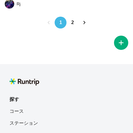
♨️ありすぎー♨️溢れ出すぎー笑 走り終わって温泉3軒はし
Rj
ごしました！ 心身ともにしっかりと癒されました
1
2
探す
コース
ステーション