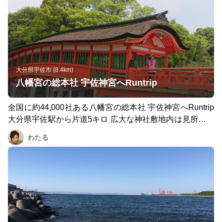
9年に国の名勝に指定されました。 亀川駅をスタートし
て、間欠泉が見れる龍巻地獄を目指し、その隣の血の池地
獄の赤い温泉を見たら、敷地内にある足湯で一休み。次に
3km弱ほど離れた鉄輪地区まで走って移動し、白池地獄、
鬼山地獄、かまど地獄で小休憩。少し離れた海地獄でのん
びりとスイーツ補給して、隣の鬼石坊主地獄で別府地獄め
大分県宇佐市 (8.4km)
ぐりは完了です。 これらはそれぞれ入場料が必要です
八幡宮の総本社 宇佐神宮へRuntrip
が、2000円で全て入れる共通観覧券がお得。また、鬼石
坊主地獄には鬼石の湯があり、追加料金を支払えば入浴す
全国に約44,000社ある八幡宮の総本社 宇佐神宮へRuntrip
ることができます。最後は少し離れた「湯けむり展望台」
大分県宇佐駅から片道5キロ 広大な神社敷地内は見所盛り
から、鉄輪温泉の湯けむりを見ましょう。この地区の湯け
沢山 国宝の本殿はもちろんのこと 重要文化財の建物 屋根
わたる
むりの独特の光景に圧倒されます。
つきの呉橋 樹齢800年の大木 宇佐神宮の夫婦石 一生に一
度の願掛け地蔵 豊富なパワースポットに 緑もたくさんあ
る癒しの空間 お参り作法は珍しい 二拝四拍手一拝 参道商
店街ではエイドも充実 こし餡をカステラ生地で包んだ 虎
まきがおすすめです