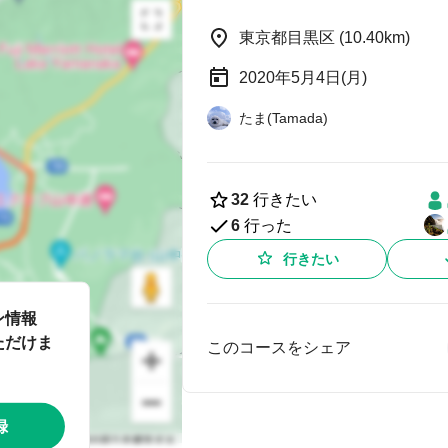
東京都目黒区 (10.40km)
2020年5月4日(月)
たま(Tamada)
32
行きたい
6
行った
行きたい
ン情報
ただけま
このコースをシェア
録