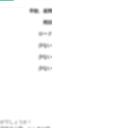
早朝、昼間
周回
ロード
少ない
少ない
少ない
がでしょうか！