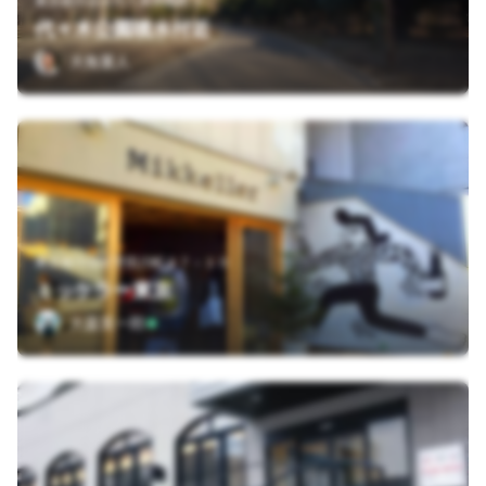
東京都渋谷区代々木神園町２
代々木公園噴水付近
大角重人
東京都渋谷区宇田川町３７－１０
ミッケラー東京
大森英一郎