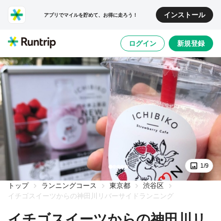
インストール
アプリでマイルを貯めて、お得に走ろう！
ログイン
新規登録
1/9
トップ
ランニングコース
東京都
渋谷区
イチゴスイーツからの神田川リバーサイドランニング
イチゴスイーツからの神田川リ