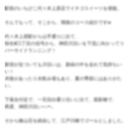
駅前のいちびこ代々木上原店でイチゴスイーツを堪能。
そんでもって、そこから、帰路のコース紹介ですw
代々木上原駅から山手通りに出て、
弥生町1丁目の信号から、神田川沿いを下流に向かってリ
バーサイドランニング！
新宿が近づいても川沿いは、新緑の中を走れて気持ちい
い！
木陰があったり水飲み場もあり、夏の季節にはありがた
い。
下落合付近で、一旦目白通り沿いに出て、面影橋で、
再度、神田川沿いへ〜。
そから椿山荘を経由して、江戸川橋でゴールとしました。