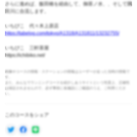
さらに進めば、飯田橋を経由して、御茶ノ水、、そして隅
田川に合流します。
いちびこ 代々木上原店
https://tabelog.com/tokyo/A1318/A131811/13232755/
いちびこ 三軒茶屋
https://ichibiko.net/
画像やコースの情報・ステーションの情報はユーザーが走った当時の情報で
す。
また、みんなでランニングコースを紹介しあうサイトという性質上、正確性
は保証されませんので、必ず事前に各施設にご確認のうえ、ご利用くださ
い。
このコースをシェア