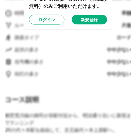
無料）のみご利用いただけます。
時間帯
早朝
ログイン
新規登録
ルートタイプ
片道
路面タイプ
ロード
起伏の多さ
やや少ない
信号機の多さ
やや少ない
街灯の多さ
やや少ない
コース説明
都営荒川線の雑司が谷駅付近から、明治通り沿いに新宿ま
でランニング
JRの代々木駅を経由して、京王線代々木上原駅へ。