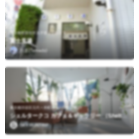
東京都世田谷区太子堂２丁目３３
富士見湯
たま(Tamada)
東京都渋谷区元代々木町33-12 SHELT'N 2F
シェルタークコ カフェ＆ギャラリー （Shelter KUKO cafe & gallery）
SKY RUNTRIP