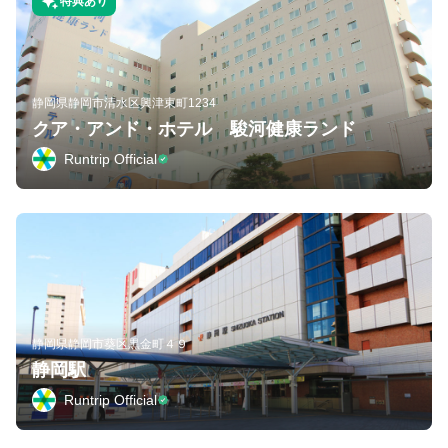
特典あり
静岡県静岡市清水区興津東町1234
クア・アンド・ホテル 駿河健康ランド
Runtrip Official
静岡県静岡市葵区黒金町４９
静岡駅
Runtrip Official