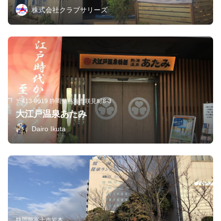
株式会社クラブサリーズ
〒413-0019 静岡県熱海市咲見町8-3
大江戸温泉あたみ
Dairo Ikuta
静岡県富士市岩本