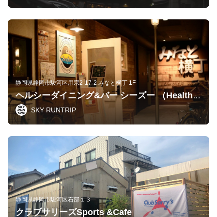
静岡県静岡市駿河区用宗2-17-2 みなと横丁 1F
ヘルシーダイニング&バー シーズー （Healthy Dining & BAR Sea Zoo）
SKY RUNTRIP
静岡県静岡市駿河区石部１３
クラブサリーズSports &Cafe