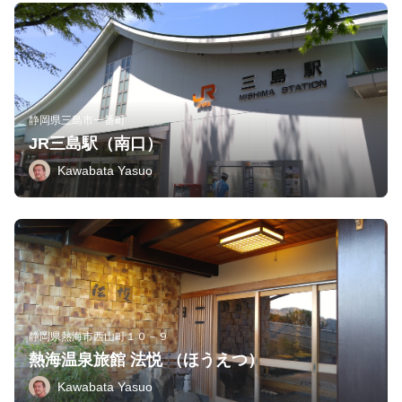
静岡県三島市一番町
JR三島駅（南口）
Kawabata Yasuo
静岡県熱海市西山町１０－９
熱海温泉旅館 法悦 （ほうえつ）
Kawabata Yasuo