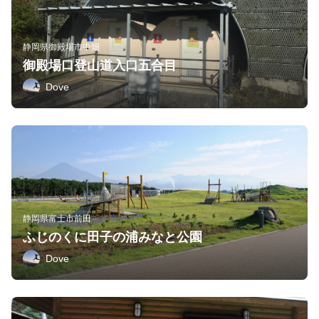
静岡県御殿場市中畑
御殿場口登山道入口五合目
Dove
静岡県富士市前田
ふじのくに田子の浦みなと公園
Dove