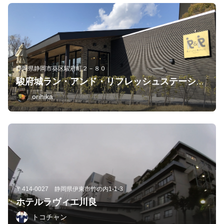
静岡県静岡市葵区駿府町２－８０
駿府城ラン・アンド・リフレッシュステーション
orihika
〒414-0027 静岡県伊東市竹の内1-1-3
ホテルラヴィエ川良
トコチャン