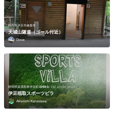
静岡県伊豆市修善寺
天城山隧道（ゴール付近）
Dove
静岡県賀茂郡東伊豆町3349-1
伊豆稲取スポーツビラ
Akiyoshi Karasawa