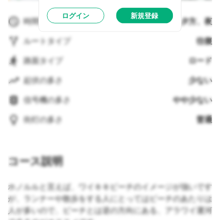
ログイン
新規登録
時間帯
早朝、夕方、夜
ルートタイプ
往復
路面タイプ
ロード
起伏の多さ
少ない
信号機の多さ
やや少ない
街灯の多さ
普通
コース説明
ホノルルと言えば、ワイキキビーチのイメージが強いです
が、ランナーや散歩をする人にとってはビーチのあたりは
人が多いので、ビーチとは逆の方向にある、アラワイ運河