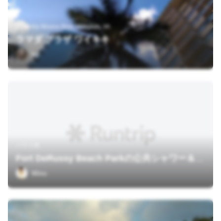
1830 Ala Moana Blvd, Honolulu, HI
ラマダ プラザ ワイキキ
hy
ハワイ州
Fort DeRussy Beach Parkの公共シャワー＆トイレ
Mino