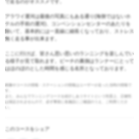
で走るのがオススメです。
アラワイ運河は最後の写真にもある通り(海側ではないホ
テルの手前の運河)、コンベンションセンターのあたりを
除いて、基本的には一直線に細長くなっており、ストレス
無く走る事が出来ます。
ここに行けば、皆さん思い思いのランニングを楽しんでい
る様子が見て取れます。ビーチの裏側はランナーにとって
はほのぼのとした時間を感じる名所となっております。
画像やコースの情報・ステーションの情報はユーザーが走った当時の情報で
す。
また、みんなでランニングコースを紹介しあうサイトという性質上、正確性
は保証されませんので、必ず事前に各施設にご確認のうえ、ご利用くださ
い。
このコースをシェア