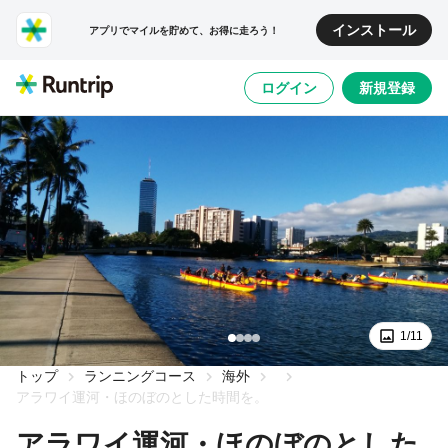
インストール
アプリでマイルを貯めて、お得に走ろう！
ログイン
新規登録
1/11
トップ
ランニングコース
海外
アラワイ運河・ほのぼのとした時間を。
アラワイ運河・ほのぼのとした