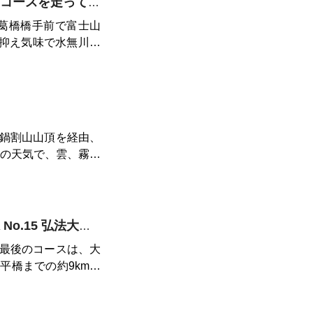
秦野駅からぐるっと秦野水無川マラソンコースを走ってみよう
葛橋橋手前で富士山
半抑え気味で水無川を
鍋割山山頂を経由、
眺望が望めるようで
す。所々走ることも
るまでの5kmぐらい
関東ふれあいの道 トレラン 神奈川県 No.15 弘法大師と丹沢へのみち
最後のコースは、大
車場は8:00からの
平橋までの約9kmで
パーキング利用とな
差点まで車道を下りま
司屋さんがあります
の里まで車道を登り、
ルが多い