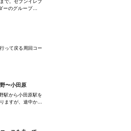
まで。セブンイレブ
ダーのグループが多
なサイトに出ている
勾配が続き心が折れ
勾配が緩むところも
もう終わったような
とても長く感じた。特
行って戻る周回コー
まない区間があり、個
ｋｍ、総上昇量は68
。下りなのでどうにか
が終わり、思ったよ
で使い果たすと、下
野〜小田原
だの富士見の湯』で疲
野駅から小田原駅を
りますが、途中から
最初の2駅は舗装さ
のサイクリングコー
ールの後は小田原城
も充実しているので