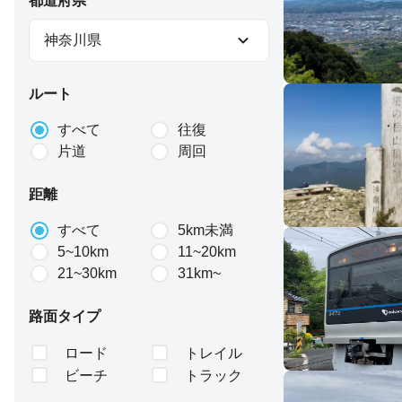
都道府県
神奈川県
ルート
すべて
往復
片道
周回
距離
すべて
5km未満
5~10km
11~20km
21~30km
31km~
路面タイプ
ロード
トレイル
ビーチ
トラック