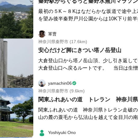
安心して走れるコースです。
最初の５K～８Kはなだらかな坂道で途中上
を望み後半秦野戸川公園からは10K下り前
一気にロングに下る痛快な旅ラン
軍曹
神奈川県秦野市 (17.6km)
安心だけど脚にきつい塔ノ岳登山
大倉登山口から塔ノ岳山頂、少し引き返して
大倉登山口へ戻るルートです。 当日は生憎の天気で、雲、霧に
包まれていましたが、好天時にはとても良い
す。霧も幻想的で好きなのですが。 登山道はよく整備されてお
yamachin06
り、迷う心配なく山頂を目指すことが出来ま
神奈川県秦野市 (9.6km)
出来ますが、鍋割山を下山してから大倉に戻
が気持ち良く走れました。 秦野戸川公園へは秦野丹沢スマートIC
関東ふれあいの道 神奈川県トレラン走破の
利用でのアクセスが抜群に便利です。公園の駐
山の麓の蓑毛から弘法山を越えて金目川の南
営業なので、早朝登山の場合は手前のコイン
す。前半は蓑毛から国道246号の名古木交
ります。登山後は近くにお蕎麦屋さんやお寿
す。名古木交差点で国道246号を渡り緬羊
Yoshiyuki Ono
し、車で少し移動すればスーパー銭湯もあります。 ※ヒ