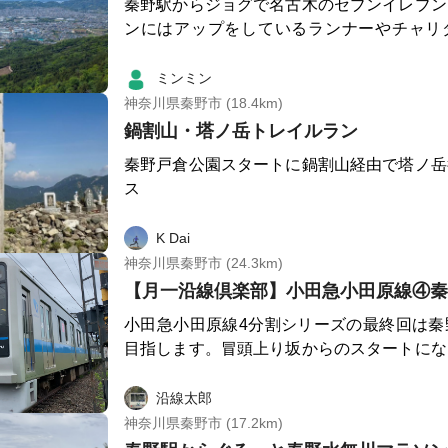
秦野駅からジョグで名古木のセブンイレブン
ンにはアップをしているランナーやチャリ
数。水分とジェルを補給して出発。いろいろ
が蓑毛までの道は山道ではないがなかなかの
ミンミン
る。蓑毛を過ぎるとつづら折りの坂が続き、
神奈川県秦野市 (18.4km)
多いので意外と頑張れる。菜の花台につくと
鍋割山・塔ノ岳トレイルラン
ものだと思っていたが、そのあとの3kmが
秦野戸倉公園スタートに鍋割山経由で塔ノ岳
に10～11ｋｍくらいとのところに勾配が緩
ス
人的には底が一番きつかった。距離は11．7
0ｍ。 ヤビツ峠で少し休憩を取り、復路へ
K Dai
なると高をくくっていたが、蓑毛を過ぎて足
神奈川県秦野市 (24.3km)
うにペースが上げられず、きつかった。上り
【月一沿線倶楽部】小田急小田原線④秦
りが持たないので要注意。 最後は『名水は
れを癒やせます。
小田急小田原線4分割シリーズの最終回は秦
目指します。冒頭上り坂からのスタートにな
南下して太平洋に向かい下り坂になります。
れていない畦道を楽しく、また、酒匂川沿い
沿線太郎
スなど自然豊かなコースとなっています。ゴ
神奈川県秦野市 (17.2km)
を散策するもよし。駅前に温浴施設や飲食店