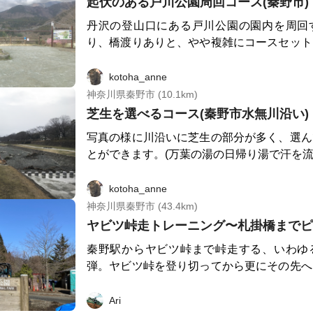
起伏のある戸川公園周回コース(秦野市)
がら進むと、スピードはゆっくりでも楽しい
ますよ👍🏽 塔ノ岳から丹沢山までは5kmなので、体力と時間、装
丹沢の登山口にある戸川公園の園内を周回
備に問題がなければ、ぜひ丹沢山まで足を
り、橋渡りありと、やや複雑にコースセット
い。
場合、県立公園側の駐車場が良さそうです。
ーもある様ですが、試してません。
kotoha_anne
神奈川県秦野市 (10.1km)
芝生を選べるコース(秦野市水無川沿い)
写真の様に川沿いに芝生の部分が多く、選ん
とができます。(万葉の湯の日帰り湯で汗を流
kotoha_anne
神奈川県秦野市 (43.4km)
ヤビツ峠走トレーニング〜札掛橋までピ
秦野駅からヤビツ峠まで峠走する、いわゆ
弾。ヤビツ峠を登り切ってから更にその先へ
しの下りも峠走、修行バージョンです🤣 札掛橋の所で通行止めに
なっているので、そこまで下ってまたヤビツ
Ari