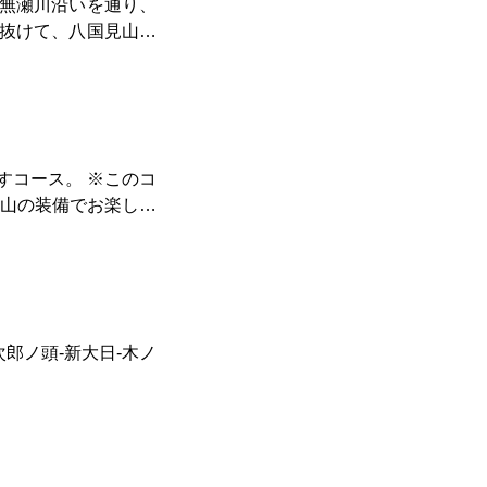
無瀬川沿いを通り、
できます。(毎月限
抜けて、八国見山、
です。渋沢丘陵から
ンの御朱印いただき
。 ※このコ
と鶴亀巡りが出来る
した山の装備でお楽しみ
の山域に長時間滞在す
かり、10km歩きま
時に命の危険を回避
すね❗️❗️🔥🔥
ら高取山あたりまで
アシスが広がってい
次郎ノ頭-新大日-木ノ
ださい。鳥尾山の山
アドベンチャー！私
ちの声にも耳を傾けな