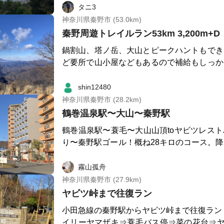
日どーする❓ 前もって決めてりゃいいのに
タニ3
が増えますね😀 渋沢と曽我、そうだ繋げよう❗️ てことで渋沢駅ま
神奈川県秦野市 (53.0km)
で電車🚃、自宅方面をゴールにしました 丘陵地帯なので標高は低
秦野周遊トレイルラン53km 3,200m+D
いですが、縦走だとそれなりにアップダウン
鍋割山、塔ノ岳、大山とピークハントもでき
に刺激入りましたよ😅 途中東名近くの射撃場を見学 遠くまで
ど要所で山小屋などもあるので補給もしっか
パーン、パーンと散弾銃の音が響いてました
ングトレイルコース
わないように、ですネ😣 無事に国府津駅に到着 炭酸アルコー
shin12480
ルが効く〜❗️ 海沿いを自宅駅までおかわりRUNで
神奈川県秦野市 (28.2km)
駅までRUNも合わせ、約28kmでした きょ
鶴巻温泉駅〜大山〜秦野駅
れさまでした😁❗️ picは最後に見える小田原の街並み すぐに夕暮
れ 海が見えると帰ってきたー❗️気分になります
鶴巻温泉駅〜蓑毛〜大山山頂toヤビツレス
り〜秦野駅ゴール！概ね28キロのコース。
ツからの降り10キロオーバーは苦行でした。
霧山孤舟
神奈川県秦野市 (27.9km)
ヤビツ峠まで往復ラン
小田急線の秦野駅からヤビツ峠まで往復ラン
イリーヤマザキ⇒蓑毛バス停⇒菜の花台⇒ヤビツ