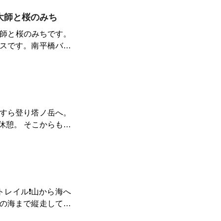
と権現山の展望台、
を持参しましたが、
に下るとバスも通る
法大師と桜のみち
した😅
集落を抜けると、ほ
大師と桜のみちです。
。 これで神奈川県内
スです。南平橋バス
東京都編の走破を目指
ら権現山に登るのが
えて川沿いに東名の
で雨が強くなり、木
派な展望台がありま
す。弘法山から善波
すら登り塔ノ岳へ。
けて右に折れると矢倉
休憩。 そこからもう
われていた歴史ある
停までのワンウェイ
重の虹を見ることが
アップダウンのトレー
と終点の坪ノ内バス
かと思います。 私は
度か走っています。
をトレイル❗️山から海へ
の海まで縦走してき