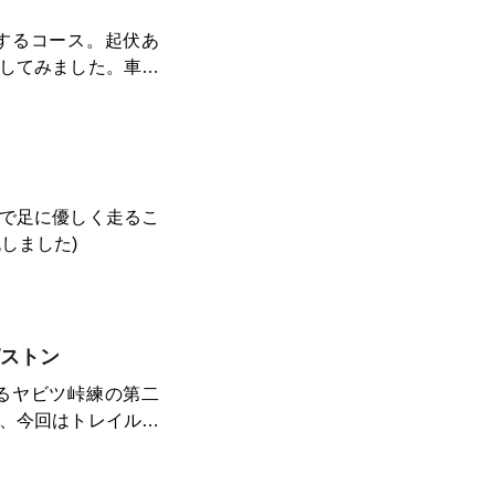
トレイルランになり
するコース。起伏あ
伸ばしてみてくださ
してみました。車の
園内の建物にシャワ
で足に優しく走るこ
しました)
ストン
るヤビツ峠練の第二
、今回はトレイルな
まで登り返します。