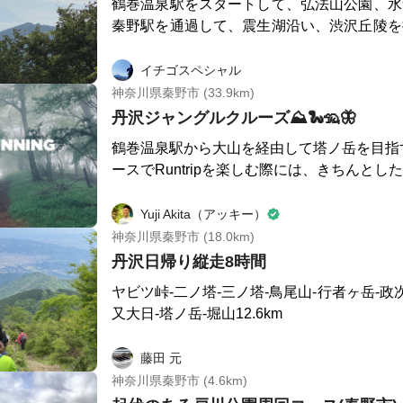
鶴巻温泉駅をスタートして、弘法山公園、水
階段を登り下りして小さな末社を回ることが
秦野駅を通過して、震生湖沿い、渋沢丘陵を
定の御朱印あり) 秦野駅方面に向かう途中に静かに佇む今泉神
頭高山を周って、渋沢駅がゴールのコース
社。(社務所がないので御朱印はありません) ガードを抜けて市街
は、丹沢の山々を一望できます。
イチゴスペシャル
地には上宿観音堂。(今回は御朱印頂けず) さらに少し坂のある道
神奈川県秦野市 (33.9km)
をまっすぐ進むと曾屋神社です。(龍デザイ
丹沢ジャングルクルーズ⛰🐍🦡🦋
ました) 神社の中を回れば回るほど色々な発見があるので、何度
も行きたくなります♪ 実はこのコースの周辺(主に南地区)にも、
鶴巻温泉駅から大山を経由して塔ノ岳を目指すコース
七福神のいる神社や仏閣が多くあり、七福神
ースでRuntripを楽しむ際には、きちんと
そう。 専用のスタンプ帳を白笹稲荷神社の寿老人様の⛩で見つけ
ください⛰大山から先は標高1,000m以上
ました。 全てを1日で回るのに3時間以上か
ることになるので、軽装では天候が急変した
Yuji Akita（アッキー）
す。 大変そうだけど、ぜひチャレンジしてみたいで
できません。 大山は別名「雨降山」の名の通り、雨上がりはとて
神奈川県秦野市 (18.0km)
も神秘的な雰囲気となる山です。鶴巻温泉か
丹沢日帰り縦走8時間
はヒルに注意ですが、そこから先には山のオ
ヤビツ峠-二ノ塔-三ノ塔-鳥尾山-行者ヶ岳-政
ます。 補給ポイントは、阿夫利神社の下社と、ヤビツ峠の売店。
又大日-塔ノ岳-堀山12.6km
特にヤビツ峠では必ず補給するようにしてく
荘までは補給ポイントがありません。 菩提峠から塔ノ岳までは鎖
藤田 元
場もあり、トレイルランというよりはもはや
神奈川県秦野市 (4.6km)
はアナグマに遭遇しました！！ いきものた