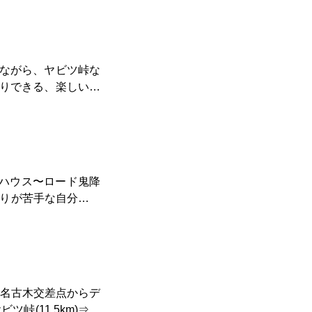
 だから近所エリア
の繰返しで、腿、尻
ながら、ヤビツ峠な
りできる、楽しいロ
 間違っても裏側に迷
本日終了 行きの
うもよき日で、おつか
😊
トハウス〜ロード鬼降
降りが苦手な自分ヤビ
 名古木交差点からデ
峠(11.5km)⇒以