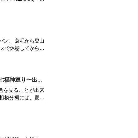
パン。 蓑毛から登山
ウスで休憩してから大
かさない程度にラン。
山からの下りは整備
から先は下るだけだと
出てきた脚には堪え
美しい自然を楽しむ秦野駅周辺の神社&七福神巡り〜出雲大社相模分祠、白笹稲荷神社、今泉神社、上宿観音、曾屋神社〜
に。
色を見ることが出来
ある不思議なデザイン
には名水百選に選ば
来ます。 限定の龍蛇
^(他に本社と末社合わ