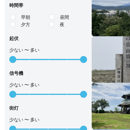
時間帯
早朝
昼間
夕方
夜
起伏
少ない 〜 多い
信号機
少ない 〜 多い
街灯
少ない 〜 多い