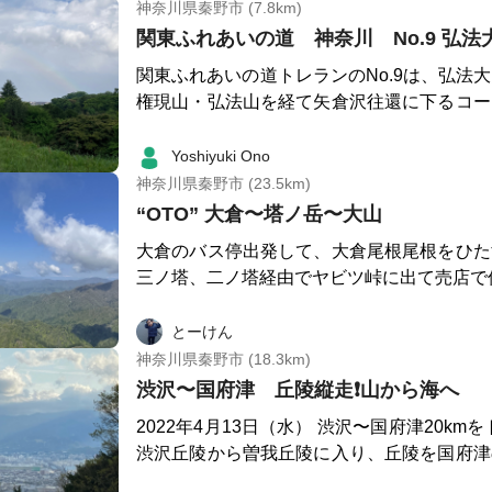
そこからは山道となります。桜並木を過ぎる
神奈川県秦野市 (7.8km)
との情報があったので、ヒル避けのスプレー
その脇を下ります。標識を見落とさないよう
関東ふれあいの道 神奈川 No.9 弘
気づいた時には足首をチューチューされていま
県道を経て、東名高速道路を歩道橋で渡り、
関東ふれあいの道トレランのNo.9は、弘法
どなく終点の金目川沿いの南平橋バス停です
権現山・弘法山を経て矢倉沢往還に下るコー
の全17コースを全て走破しました。 次は
停から東名高速道路を峰の上橋で越え県道か
します！
正規のコースなのですが、曲がる箇所を間違
Yoshiyuki Ono
下をくぐり権現山に登りました。登りの途中
神奈川県秦野市 (23.5km)
の下でしばらく雨宿り。権現山の山頂には立
“OTO” 大倉〜塔ノ岳〜大山
す。権現山から弘法山までは桜並木を進みま
大倉のバス停出発して、大倉尾根尾根をひた
峠に向かい国道246号に出てトンネルを抜
三ノ塔、二ノ塔経由でヤビツ峠に出て売店で
沢往還です。奈良時代まで主要街道として使
一踏ん張り大山に登って大山ケーブルのバス
道です。この辺りで日がさしてきて見事な二
コース。 塔ノ岳だけだと少し物足りない、
とーけん
できました。矢倉沢往還を下り住宅街に入る
ニングをしたい、という人には最適ではない
神奈川県秦野市 (18.3km)
停です。
OTO（大倉、塔ノ岳、大山）と名付けて何
渋沢〜国府津 丘陵縦走❗️山から海へ
2022年4月13日（水） 渋沢〜国府津20km
渋沢丘陵から曽我丘陵に入り、丘陵を国府津
ました🏃‍♂️😊 きょうは休業日 いつものごとく朝起きて、さあ今