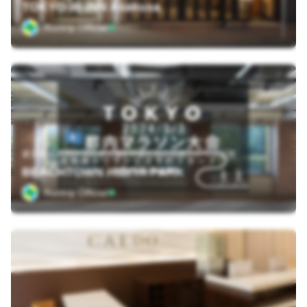
TOKYO-W-INN Asakusa
Runtrip Official
東京都 千代田区日比谷公園1-5 緑と水の市民カレッジ２階
BEACHTOWN HIBIYA PARK
Runtrip Official