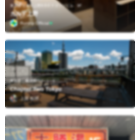
東京都 台東区上野4-9-6 ナガフジビル 9F
カルド上野
Runtrip Official
東京都台東区雷門２−１−６
Chapter Two Tokyo
上田 拓明