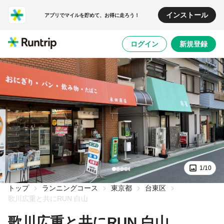
インストール
アプリでマイルを貯めて、お得に走ろう！
ログイン
新規登録
1/10
トップ
ランニングコース
東京都
台東区
歌川広重と共にRUN 白山
歌川広重と共にRUN 白山