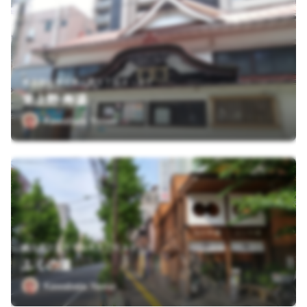
東京都台東区東上野５丁目４－１７
東上野 寿湯
Kawabata Yasuo
東京都文京区千駄木５丁目４１－５
ふくの湯
Kawabata Yasuo