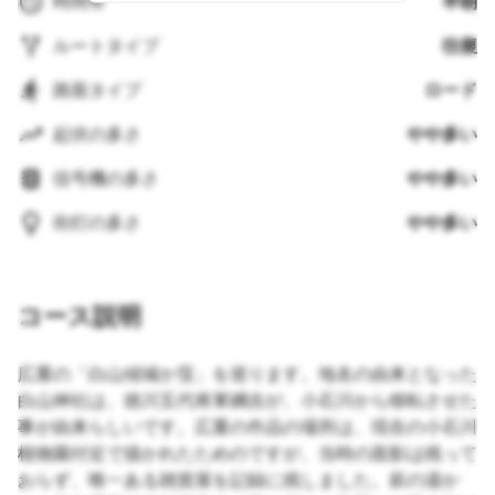
時間帯
早朝
ルートタイプ
往復
路面タイプ
ロード
起伏の多さ
やや多い
信号機の多さ
やや多い
街灯の多さ
やや多い
コース説明
広重の「白山傾城か窪」を巡ります。地名の由来となった
白山神社は、徳川五代将軍綱吉が、小石川から移転させた
事が由来らしいです。広重の作品の場所は、現在の小石川
植物園付近で描かれたためのですが、当時の面影は残って
おらず、唯一ある雑貨屋を記録に残しました。萩の湯か