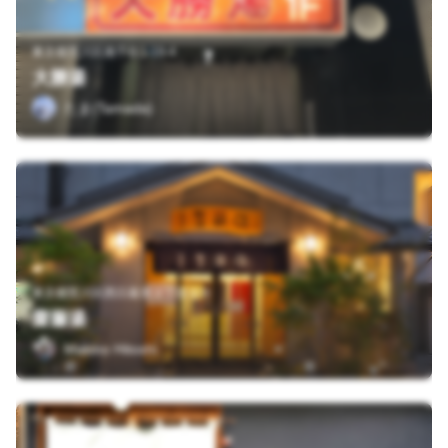
東京都荒川区南千住1-19-4
大勝湯
たま(Tamada)
東京都荒川区西日暮里２丁目１９
齋藤湯
Makino Hitoshi