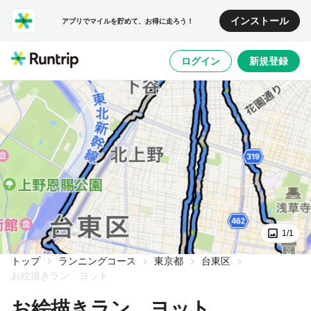
インストール
アプリでマイルを貯めて、お得に走ろう！
ログイン
新規登録
1/1
トップ
ランニングコース
東京都
台東区
お絵描きラン ヨット
お絵描きラン ヨット