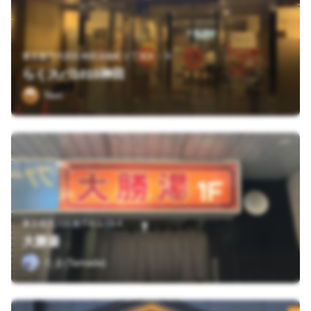
東京都千代田区神田淡路町２丁目９－９
らくスパ1010神田
Nori
東京都荒川区南千住1-19-4
大勝湯
たま(Tamada)