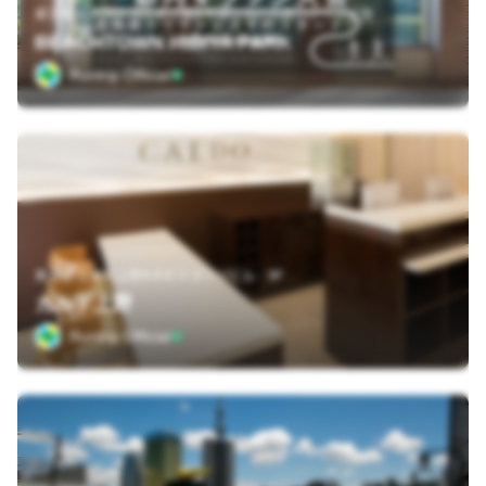
東京都 千代田区日比谷公園1-5 緑と水の市民カレッジ２階
BEACHTOWN HIBIYA PARK
Runtrip Official
東京都 台東区上野4-9-6 ナガフジビル 9F
カルド上野
Runtrip Official