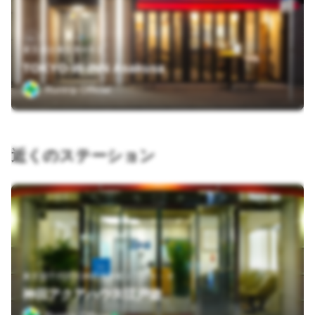
東京都台東区寿4-6-1
TOKYO-W-INN Asakusa
Runtrip Official
近くのステーション
東京都千代田区神田淡路町２丁目９－９
神田アクアハウス江戸遊