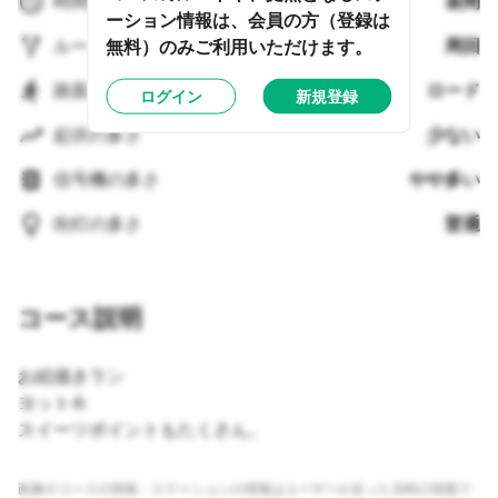
時間帯
昼間
ーション情報は、会員の方（登録は
ルートタイプ
周回
無料）のみご利用いただけます。
路面タイプ
ロード
ログイン
新規登録
起伏の多さ
少ない
信号機の多さ
やや多い
街灯の多さ
普通
コース説明
お絵描きラン
ヨット⛵️
スイーツポイントもたくさん。
画像やコースの情報・ステーションの情報はユーザーが走った当時の情報で