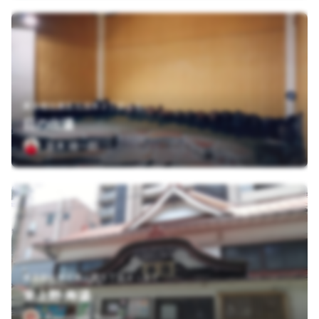
東京都台東区元浅草２丁目１０
日の出湯
並木 雄一郎
東京都台東区東上野５丁目４－１７
東上野 寿湯
Kawabata Yasuo