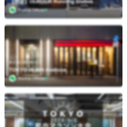
【閉店】OUROUR Running Station
Runtrip Official
東京都台東区寿4-6-1
TOKYO-W-INN Asakusa
Runtrip Official