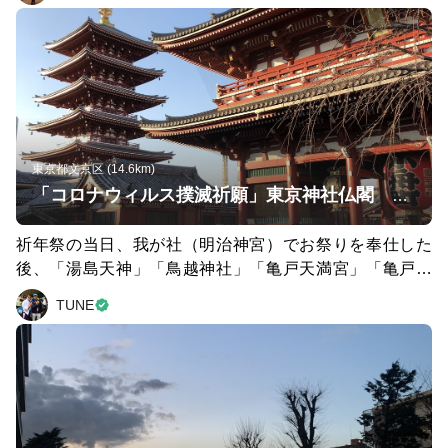
ゴールの赤羽では昼飲みも楽しみ‼️🙌
東京都文京区 (14.6km)
「コロナウィルス撲滅祈願」東京神社仏閣 巡礼ラン
祈年祭の当日、我が社（明治神宮）でお祭りを奉仕した
後、「湯島天神」「鳥越神社」「亀戸天満宮」「亀戸香
取」「浅草寺」「浅草神社」「神田明神」と、今更ながら
TUNE
東京下町の主要な神社を、知り合いの神主に見つからない
ように廻りながら走りました。 どこも梅がキレイでし
た。 ここまで来たら「靖國」「日枝」「東京大神宮」も
周ろうかとも思いましたが、お腹空いたんで帰りました。