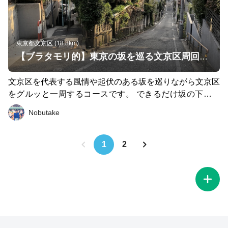
を抜けるので、のんびりランニングする気持ちで。 ○立ち
寄った場所 ・代官山 HI-CACAO http://hicacao.baycrew
s.co.jp/ ソフトクリームが美味い！！カカオニブがまぶし
てある。 濃厚なチョコとさっぱりのソフトクリームのミ
東京都文京区 (18.8km)
ックスがオススメ ・学芸大学 パンの田島 https://tabelog.
【ブラタモリ的】東京の坂を巡る文京区周回コース
com/tokyo/A1317/A131702/13215332/ コッペパンのお
店、 練乳ラムレーズンを食べました。 ○ゴール PeakPerf
文京区を代表する風情や起伏のある坂を巡りながら文京区
ormance 自由ヶ丘店 スェーデンのアウトドアブランド。
をグルッと一周するコースです。 できるだけ坂の下から
https://www.peakperformance.jp/
登るようにコースを設計しています。タモリさんが東京の
Nobutake
坂道を紹介する著書でも推薦されていた見所の多い坂を選
んでいます。 ＜巡る坂＞ ・鎧坂（本郷４丁目：情緒系）
・福山坂（西方１丁目：情緒系） ・大給坂（千駄木３丁
1
2
目：情緒系） ・湯立坂（小石川５丁目：急勾配系） ・鼠
坂（音羽１丁目：急勾配系） ・胸突坂（目白台１丁目：
情緒・急勾配系） ・日無坂（目白台１丁目：情緒・急勾
配系） ※ゴールは東京ドーム天然温泉「スパ ラクー
ア」。温泉でしっかり疲れを癒してください！