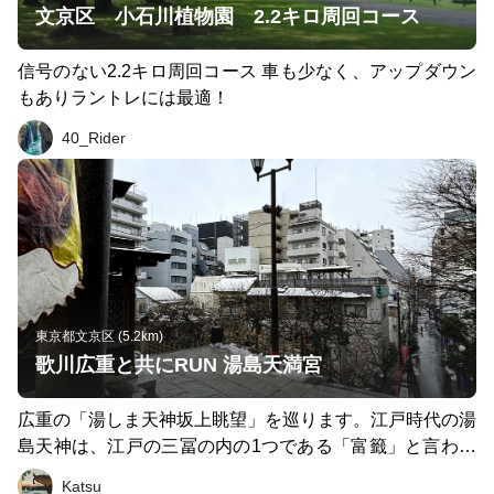
文京区 小石川植物園 2.2キロ周回コース
信号のない2.2キロ周回コース 車も少なく、アップダウン
もありラントレには最適！
40_Rider
東京都文京区 (5.2km)
歌川広重と共にRUN 湯島天満宮
広重の「湯しま天神坂上眺望」を巡ります。江戸時代の湯
島天神は、江戸の三冨の内の1つである「富籤」と言われ
る現在の宝くじにあたる興業が、毎月16日に行われてい
Katsu