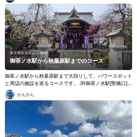
て、賑わっていたそうです。作品にある不忍の池を巡り、
根津のヴィーガン定食を頂きRUNを終えました。
東京都文京区 (12.3km)
御茶ノ水駅から秋葉原駅までのコース
御茶ノ水駅から秋葉原駅まで大回りして、パワースポット
と周辺の施設を巡るコースです。 JR御茶ノ水駅[聖橋口]→
神田明神→東京都水道歴史館→野球殿堂博物館（東京ドー
かんかん
ム）→小石川後楽園→牛天神北野神社→東京大神宮→日本
橋→分身ロボットカフェ→マーチエキュート神田万世橋→
JR秋葉原駅[電気街口］