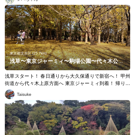
東京都文京区 (25.7km)
浅草〜東京ジャーミィ〜駒場公園〜代々木公園〜浅草
浅草スタート！ 春日通りから大久保通りで新宿へ！ 甲州
街道から代々木上原方面へ 東京ジャーミィ到着！ 帰りは
駒場公園からの代々木公園！ 神宮〜迎賓館〜総武線沿い
Taisuke
を真っ直ぐ！ 最後春日通りで浅草へ！ 坂と信号は多いで
すが、 都内の見所多数あって、 観光ランにはもってこい
です。