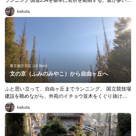
ランニング 国道254を基本に名所を経由する。坂が多いの
で距離は短いですが 割とがっつり走った感を味わえますw
kakuta
大塚三丁目交差点付近の「金栗足袋発祥」の地をスタート
して、 国道254を春日方面へ 教育の森公園、「占春園の
嘉納治五郎銅像」を経由して 国道254に戻り、「播磨坂」
へ播磨坂を下って登るw 「傳通院」を経由して、春日町交
差点まで下り 白山通りを右折、「講道館前の嘉納治五郎
銅像」で折り返し！ 再び国道254を茗荷谷駅方面へ！ こ
こはずっと登りですw 途中、これまた大河ドラマの主人公
にもなった春日局の銅像を 見ることができますよ。
東京都文京区 (16.9km)
文の京（ふみのみやこ）から自由ヶ丘へ
ふと思い立って、自由ヶ丘までランニング。 国立競技場
建設を眺めながら、外苑のイチョウ並木をくぐり抜けて 2
46を渋谷方面へ。そこから、代官山を通り抜けて 駒沢通
kakuta
りと東急東横線沿いを中目黒、祐天寺、学芸大と経由して
自由ヶ丘へ！ 約16キロのコースです。 割とアップダウン
があり、走りごたえはあります。 途中におしゃれなお店
もたくさんあり、寄り道も十分楽しめますw 人が多い箇所