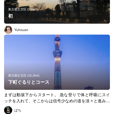
東京都文京区 (9.0km)
初
Yuhsuan
東京都文京区 (16.2km)
下町ぐるりとコース
まずは動坂下からスタート。 急な登りで体と呼吸にスイ
ッチを入れて、そこからは信号少なめの道を淡々と進み、
東京大学の赤門前を通過。湯島聖堂と神田明神を通り、秋
ぱち
葉原を横目に両国方面へ。両国国技館を右手にスカイツリ