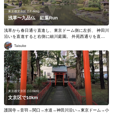
東京都文京区 (18.4km)
浅草〜九品仏 紅葉Run
浅草から春日通り直進し、東京ドーム側に左折、 神田川
沿いを直進すると右側に細川庭園。 外苑西通りを直進、
有栖川公園到着。 プラチナ通りから目黒通りに出て、
Taisuke
等々力方面に直進し、八雲3丁目の交差点を過ぎて 少しし
たら左折し九品仏のお寺でゴール！ チェックポイントに
は紅葉もキレイでしたが、 トイレもあり便利でした。
東京都文京区 (10.6km)
文京区で10km
護国寺→音羽→関口→水道→神田川沿い→東京ドーム→小