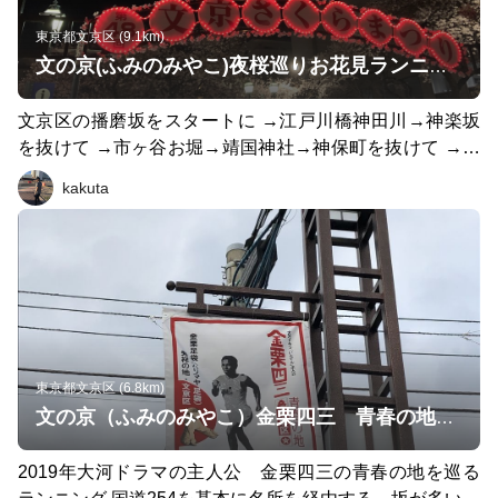
東京都文京区 (9.1km)
文の京(ふみのみやこ)夜桜巡りお花見ランニング
文京区の播磨坂をスタートに →江戸川橋神田川→神楽坂
を抜けて →市ヶ谷お堀→靖国神社→神保町を抜けて →東
京ドームの桜を巡るランニング！ 約９kmから10kmぐら
kakuta
い。 靖国神社から千鳥ヶ淵や 東京ドームから小石川後楽
園などの寄り道しても桜を楽しめます。 桜がない時期で
も、坂道あり、川沿いありと楽しめると思います。
東京都文京区 (6.8km)
文の京（ふみのみやこ）金栗四三 青春の地巡り
2019年大河ドラマの主人公 金栗四三の青春の地を巡る