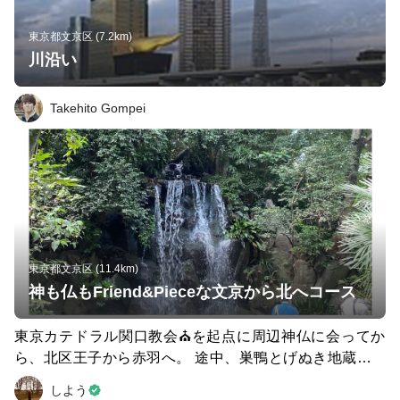
東京都文京区 (7.2km)
川沿い
Takehito Gompei
東京都文京区 (11.4km)
神も仏もFriend&Pieceな文京から北へコース
東京カテドラル関口教会⛪️を起点に周辺神仏に会ってか
ら、北区王子から赤羽へ。 途中、巣鴨とげぬき地蔵商店
街で食べたり、名主の滝で涼んだりできる休憩も楽しい！
しよう