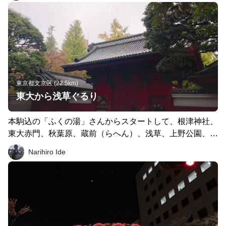
ーに向かって走る。アサヒビール本社手前で左折、浅草
へ。その後、入谷経由で上野の寛永寺、上野公園付近へ。
ここら辺はその時の気分で公園行ったり寛永寺行ったり日
暮里方面行くもよし。くるくる回ってハーフ到達でラン終
了！ 30km走りたい時は、根津から遡って東京大学に戻
り、もう一周、両国方面から浅草、上野と行くことで到達
可能！ 表示は適当にライン引いてるのでもう少し距離出
東京都文京区 (22.5km)
ます。
東大から浅草ぐるり
本駒込の「ふくの湯」さんからスタートして、根津神社、
東大赤門、秋葉原、蔵前（らへん）、浅草、上野公園、谷
中霊園、谷中銀座をぐるっと回るコースでした。 都内の
Narihiro Ide
観光地をかなり回るコース。はとバスでツアー組めるレベ
ルです。 浅草と谷中銀座では買い食いとかもできるの
で、みんなでゆるゆると走るのが良いかもです。